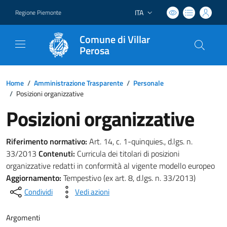
ITA
Regione Piemonte
Lingua attiva:
Comune di Villar
Perosa
Home
/
Amministrazione Trasparente
/
Personale
/
Posizioni organizzative
Posizioni organizzative
Riferimento normativo:
Art. 14, c. 1-quinquies., d.lgs. n.
33/2013
Contenuti:
Curricula dei titolari di posizioni
organizzative redatti in conformità al vigente modello europeo
Aggiornamento:
Tempestivo (ex art. 8, d.lgs. n. 33/2013)
Condividi
Vedi azioni
Argomenti