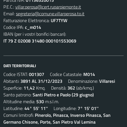
Partita IVA:
01136320015
P.E.C.:
villar.perosa@cert.ruparpiemonte.it
Email:
segreteria@comune.villarperosa.to.it
Fatturazione Elettronica:
UF7TYW
Codice IPA:
c_m014
IBAN (per i vostri bonifici bancari):
IT 79 Z 02008 31480 000101553069
DATI TERRITORIALI
Codice ISTAT:
001307
Codice Catastale:
M014
Abitanti:
3891 AL 31/12/2023
Denominazione:
Villaresi
Superficie:
11,42
Kmq. Densità:
362
(ab/kmq.)
Santo patrono:
Santi Pietro e Paolo (29 giugno)
Altitudine media:
530
m.s.l.m.
Latitudine:
44° 55' 11''
Longitudine:
7° 15' 01''
Comuni limitrofi:
Pinerolo, Pinasca, Inverso Pinasca, San
Germano Chisone, Porte, San Pietro Val Lemina