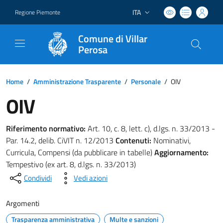
ITA
Regione Piemonte
Lingua attiva:
Comune di Villar
Perosa
Home
/
Amministrazione Trasparente
/
Personale
/
OIV
OIV
Riferimento normativo:
Art. 10, c. 8, lett. c), d.lgs. n. 33/2013 -
Par. 14.2, delib. CiVIT n. 12/2013
Contenuti:
Nominativi,
Curricula, Compensi (da pubblicare in tabelle)
Aggiornamento:
Tempestivo (ex art. 8, d.lgs. n. 33/2013)
Condividi
Vedi azioni
Argomenti
Trasparenza amministrativa
Multe e sanzioni