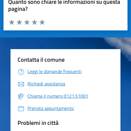
Quanto sono chiare le informazioni su questa
pagina?
Valuta da 1 a 5 stelle la pagina
Valuta 1 stelle su 5
Valuta 2 stelle su 5
Valuta 3 stelle su 5
Valuta 4 stelle su 5
Valuta 5 stelle su 5
Contatta il comune
Leggi le domande frequenti
Richiedi assistenza
Chiama il numero 0121.51001
Prenota appuntamento
Problemi in città