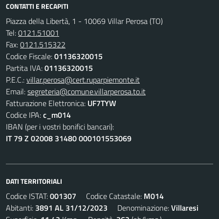
CONTATTI E RECAPITI
Piazza della Libertà, 1 - 10069 Villar Perosa (TO)
Tel:
0121.51001
Fax:
0121.515322
Codice Fiscale:
01136320015
Partita IVA:
01136320015
P.E.C.:
villar.perosa@cert.ruparpiemonte.it
Email:
segreteria@comune.villarperosa.to.it
Fatturazione Elettronica:
UF7TYW
Codice IPA:
c_m014
IBAN (per i vostri bonifici bancari):
IT 79 Z 02008 31480 000101553069
DATI TERRITORIALI
Codice ISTAT:
001307
Codice Catastale:
M014
Abitanti:
3891 AL 31/12/2023
Denominazione:
Villaresi