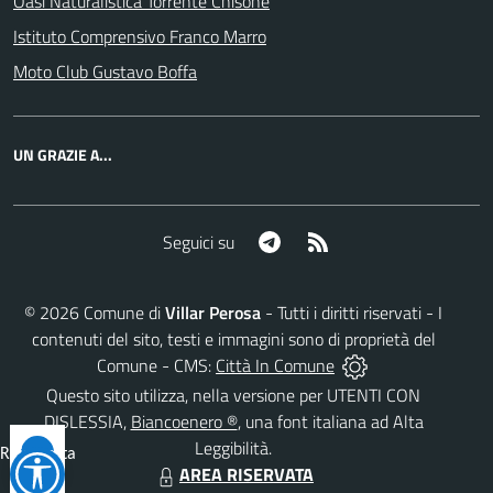
Oasi Naturalistica Torrente Chisone
Istituto Comprensivo Franco Marro
Moto Club Gustavo Boffa
UN GRAZIE A...
Telegram
RSS
Seguici su
©
2026
Comune di
Villar Perosa
- Tutti i diritti riservati - I
contenuti del sito, testi e immagini sono di proprietà del
Comune - CMS:
Città In Comune
Questo sito utilizza, nella versione per UTENTI CON
DISLESSIA,
Biancoenero ®
, una font italiana ad Alta
Leggibilità.
Reimposta
AREA RISERVATA
tutto