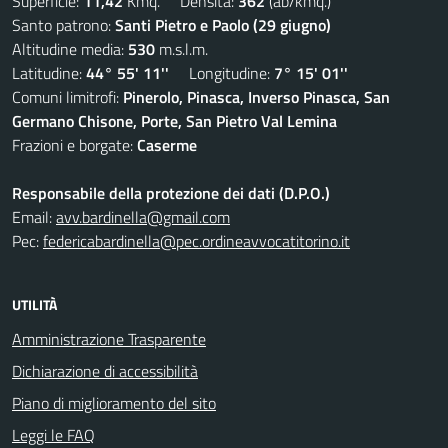
Superficie:
11,42
Kmq. Densità:
362
(ab/kmq.)
Santo patrono:
Santi Pietro e Paolo (29 giugno)
Altitudine media:
530
m.s.l.m.
Latitudine:
44° 55' 11''
Longitudine:
7° 15' 01''
Comuni limitrofi:
Pinerolo, Pinasca, Inverso Pinasca, San
Germano Chisone, Porte, San Pietro Val Lemina
Frazioni e borgate:
Caserme
Responsabile della protezione dei dati (D.P.O.)
Email:
avv.bardinella@gmail.com
Pec:
federicabardinella@pec.ordineavvocatitorino.it
UTILITÀ
Amministrazione Trasparente
Dichiarazione di accessibilità
Piano di miglioramento del sito
Leggi le FAQ