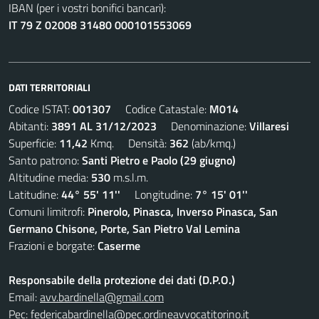
IBAN (per i vostri bonifici bancari):
IT 79 Z 02008 31480 000101553069
DATI TERRITORIALI
Codice ISTAT:
001307
Codice Catastale:
M014
Abitanti:
3891 AL 31/12/2023
Denominazione:
Villaresi
Superficie:
11,42
Kmq. Densità:
362
(ab/kmq.)
Santo patrono:
Santi Pietro e Paolo (29 giugno)
Altitudine media:
530
m.s.l.m.
Latitudine:
44° 55' 11''
Longitudine:
7° 15' 01''
Comuni limitrofi:
Pinerolo, Pinasca, Inverso Pinasca, San
Germano Chisone, Porte, San Pietro Val Lemina
Frazioni e borgate:
Caserme
Responsabile della protezione dei dati (D.P.O.)
Email:
avv.bardinella@gmail.com
Pec:
federicabardinella@pec.ordineavvocatitorino.it