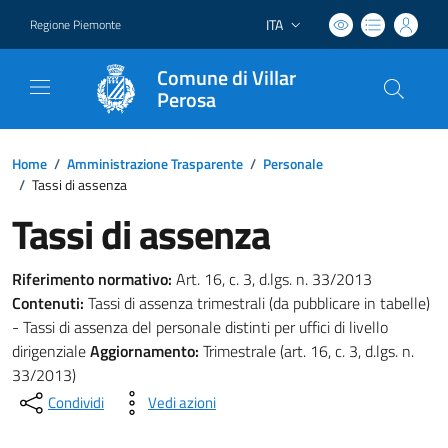
ITA
Regione Piemonte
Lingua attiva:
Comune di Villar
Perosa
Home
/
Amministrazione Trasparente
/
Personale
/
Tassi di assenza
Tassi di assenza
Riferimento normativo:
Art. 16, c. 3, d.lgs. n. 33/2013
Contenuti:
Tassi di assenza trimestrali (da pubblicare in tabelle)
- Tassi di assenza del personale distinti per uffici di livello
dirigenziale
Aggiornamento:
Trimestrale (art. 16, c. 3, d.lgs. n.
33/2013)
Condividi
Vedi azioni