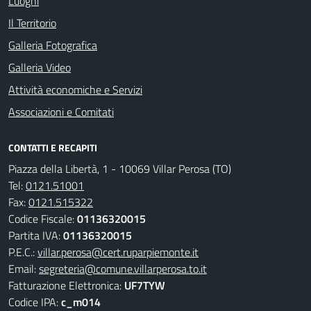
Luoghi
Il Territorio
Galleria Fotografica
Galleria Video
Attività economiche e Servizi
Associazioni e Comitati
CONTATTI E RECAPITI
Piazza della Libertà, 1 - 10069 Villar Perosa (TO)
Tel:
0121.51001
Fax:
0121.515322
Codice Fiscale:
01136320015
Partita IVA:
01136320015
P.E.C.:
villar.perosa@cert.ruparpiemonte.it
Email:
segreteria@comune.villarperosa.to.it
Fatturazione Elettronica:
UF7TYW
Codice IPA:
c_m014