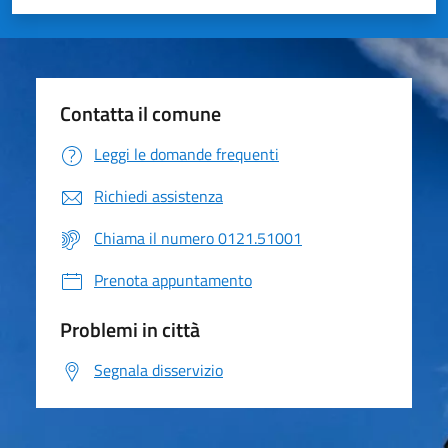
Valuta 1 stelle su 5
Valuta 2 stelle su 5
Valuta 3 stelle su 5
Valuta 4 stelle su 5
Valuta 5 stelle su 5
Contatta il comune
Leggi le domande frequenti
Richiedi assistenza
Chiama il numero 0121.51001
Prenota appuntamento
Problemi in città
Segnala disservizio