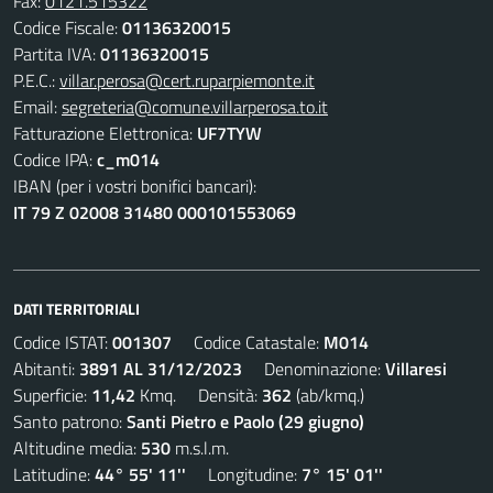
Fax:
0121.515322
Codice Fiscale:
01136320015
Partita IVA:
01136320015
P.E.C.:
villar.perosa@cert.ruparpiemonte.it
Email:
segreteria@comune.villarperosa.to.it
Fatturazione Elettronica:
UF7TYW
Codice IPA:
c_m014
IBAN (per i vostri bonifici bancari):
IT 79 Z 02008 31480 000101553069
DATI TERRITORIALI
Codice ISTAT:
001307
Codice Catastale:
M014
Abitanti:
3891 AL 31/12/2023
Denominazione:
Villaresi
Superficie:
11,42
Kmq. Densità:
362
(ab/kmq.)
Santo patrono:
Santi Pietro e Paolo (29 giugno)
Altitudine media:
530
m.s.l.m.
Latitudine:
44° 55' 11''
Longitudine:
7° 15' 01''