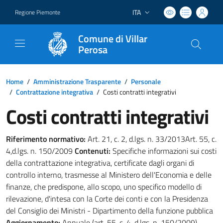
ITA
Regione Piemonte
Lingua attiva:
Comune di Villar
Perosa
Home
/
Amministrazione Trasparente
/
Personale
/
Contrattazione integrativa
/
Costi contratti integrativi
Costi contratti integrativi
Riferimento normativo:
Art. 21, c. 2, d.lgs. n. 33/2013Art. 55, c.
4,d.lgs. n. 150/2009
Contenuti:
Specifiche informazioni sui costi
della contrattazione integrativa, certificate dagli organi di
controllo interno, trasmesse al Ministero dell'Economia e delle
finanze, che predispone, allo scopo, uno specifico modello di
rilevazione, d'intesa con la Corte dei conti e con la Presidenza
del Consiglio dei Ministri - Dipartimento della funzione pubblica
Aggiornamento:
Annuale (art. 55, c. 4, d.lgs. n. 150/2009)