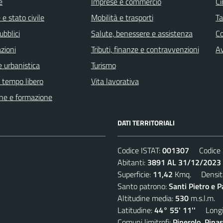
e
Imprese e commercio
Ci
e stato civile
Mobilità e trasporti
Ta
ubblici
Salute, benessere e assistenza
C
zioni
Tributi, finanze e contravvenzioni
Av
 urbanistica
Turismo
e tempo libero
Vita lavorativa
ne e formazione
DATI TERRITORIALI
Codice ISTAT:
001307
Codice C
Abitanti:
3891 AL 31/12/2023
Superficie:
11,42
Kmq. Densit
Santo patrono:
Santi Pietro e P
Altitudine media:
530
m.s.l.m.
Latitudine:
44° 55' 11''
Longit
Comuni limitrofi:
Pinerolo, Pina