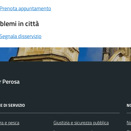
Prenota appuntamento
blemi in città
Segnala disservizio
ar Perosa
E DI SERVIZIO
N
ra e pesca
Giustizia e sicurezza pubblica
No