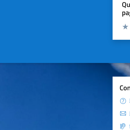
Qu
pa
Valut
Valu
Con