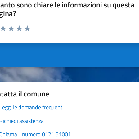
anto sono chiare le informazioni su questa
gina?
a da 1 a 5 stelle la pagina
ta 1 stelle su 5
Valuta 2 stelle su 5
Valuta 3 stelle su 5
Valuta 4 stelle su 5
Valuta 5 stelle su 5
tatta il comune
Leggi le domande frequenti
Richiedi assistenza
Chiama il numero 0121.51001