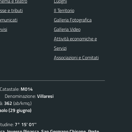
nema e teatro
Luoghi
sse e tributi
Il Territorio
omunicati
Galleria Fotografica
visi
Galleria Video
Attività economiche e
Servizi
Associazioni e Comitati
atastale:
M014
Denominazione:
Villaresi
à:
362
(ab/kmq.)
aolo (29 giugno)
udine:
7° 15' 01''
sca, Inverso Pinasca, San Germano Chisone, Porte,