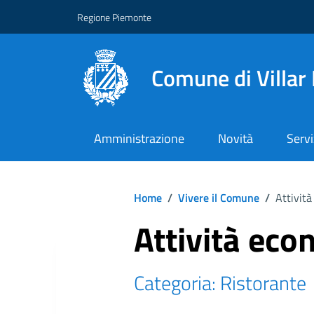
Regione Piemonte
Comune di Villar
Amministrazione
Novità
Servi
Home
/
Vivere il Comune
/
Attività
Attività eco
Categoria: Ristorante