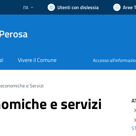
Utenti con dislessia
Aree 
ITA
Lingua attiva:
 Perosa
zi
Vivere il Comune
Accesso all'informazi
 economiche e Servizi
nomiche e servizi
A
S