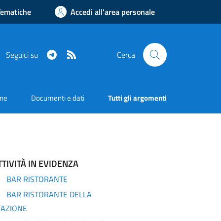
Tematiche
Accedi all'area personale
Telegram
RSS
Seguici su
Cerca
one
Documenti e dati
Tutti gli argomenti
TTIVITÀ IN EVIDENZA
BAR RISTORANTE
BAR RISTORANTE DELLA
TAZIONE