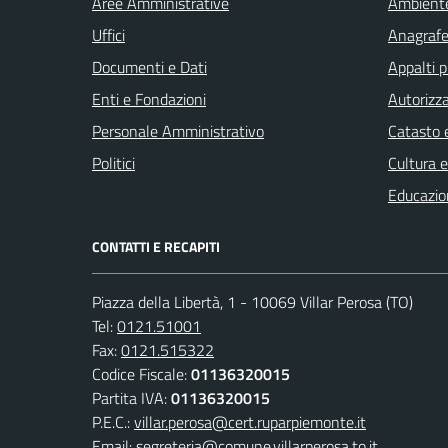
Aree Amministrative
Ambient
Uffici
Anagrafe 
Documenti e Dati
Appalti p
Enti e Fondazioni
Autorizza
Personale Amministrativo
Catasto e
Politici
Cultura 
Educazio
CONTATTI E RECAPITI
Piazza della Libertà, 1 - 10069 Villar Perosa (TO)
Tel:
0121.51001
Fax:
0121.515322
Codice Fiscale:
01136320015
Partita IVA:
01136320015
P.E.C.:
villar.perosa@cert.ruparpiemonte.it
Email:
segreteria@comune.villarperosa.to.it