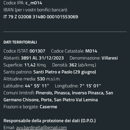
Codice IPA:
c_m014
IBAN (per i vostri bonifici bancari):
IT 79 Z 02008 31480 000101553069
DATI TERRITORIALI
Codice ISTAT:
001307
Codice Catastale:
M014
Abitanti:
3891 AL 31/12/2023
Denominazione:
Villaresi
Superficie:
11,42
Kmq. Densità:
362
(ab/kmq.)
Santo patrono:
Santi Pietro e Paolo (29 giugno)
Altitudine media:
530
m.s.l.m.
Latitudine:
44° 55' 11''
Longitudine:
7° 15' 01''
Comuni limitrofi:
Pinerolo, Pinasca, Inverso Pinasca, San
Germano Chisone, Porte, San Pietro Val Lemina
Frazioni e borgate:
Caserme
Responsabile della protezione dei dati (D.P.O.)
Email:
avv.bardinella@gmail.com