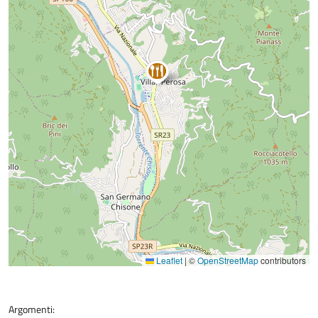
Leaflet
|
©
OpenStreetMap
contributors
Argomenti: