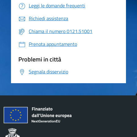
Leggi le domande frequenti
Richiedi assistenza
Chiama il numero 0121.51001
Prenota appuntamento
Problemi in città
Segnala disservizio