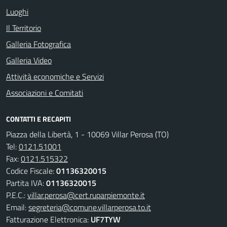
Luoghi
Il Territorio
Galleria Fotografica
Galleria Video
Attività economiche e Servizi
Associazioni e Comitati
CONTATTI E RECAPITI
Piazza della Libertà, 1 - 10069 Villar Perosa (TO)
Tel:
0121.51001
Fax:
0121.515322
Codice Fiscale:
01136320015
Partita IVA:
01136320015
P.E.C.:
villar.perosa@cert.ruparpiemonte.it
Email:
segreteria@comune.villarperosa.to.it
Fatturazione Elettronica:
UF7TYW