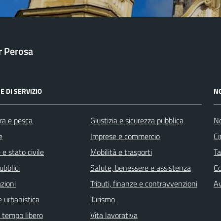
ar Perosa
E DI SERVIZIO
N
ra e pesca
Giustizia e sicurezza pubblica
No
e
Imprese e commercio
Ci
e stato civile
Mobilità e trasporti
Ta
ubblici
Salute, benessere e assistenza
C
zioni
Tributi, finanze e contravvenzioni
Av
 urbanistica
Turismo
e tempo libero
Vita lavorativa