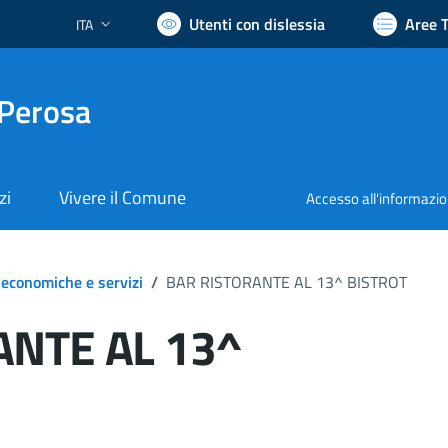
Utenti con dislessia
Aree 
ITA
Lingua attiva:
 Perosa
zi
Vivere il Comune
Accesso all'informazi
 economiche e servizi
/
BAR RISTORANTE AL 13^ BISTROT
ANTE AL 13^