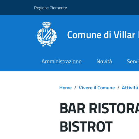
Regione Piemonte
Comune di Villar
Amministrazione
Novità
Servi
Home
/
Vivere il Comune
/
Attività
BAR RISTOR
BISTROT