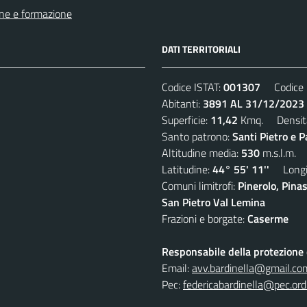
ne e formazione
DATI TERRITORIALI
Codice ISTAT:
001307
Codice C
Abitanti:
3891 AL 31/12/2023
Superficie:
11,42
Kmq. Densit
Santo patrono:
Santi Pietro e P
Altitudine media:
530
m.s.l.m.
Latitudine:
44° 55' 11''
Longit
Comuni limitrofi:
Pinerolo, Pina
San Pietro Val Lemina
Frazioni e borgate:
Caserme
Responsabile della protezione d
Email:
avv.bardinella@gmail.co
Pec:
federicabardinella@pec.ordi