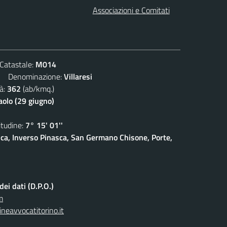
Associazioni e Comitati
atastale:
M014
Denominazione:
Villaresi
à:
362
(ab/kmq.)
aolo (29 giugno)
udine:
7° 15' 01''
sca, Inverso Pinasca, San Germano Chisone, Porte,
ei dati (D.P.O.)
m
neavvocatitorino.it