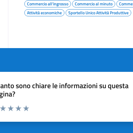
Commercio all'ingrosso
Commercio al minuto
Commer
Attività economiche
Sportello Unico Attività Produttive
anto sono chiare le informazioni su questa
gina?
a da 1 a 5 stelle la pagina
ta 1 stelle su 5
Valuta 2 stelle su 5
Valuta 3 stelle su 5
Valuta 4 stelle su 5
Valuta 5 stelle su 5