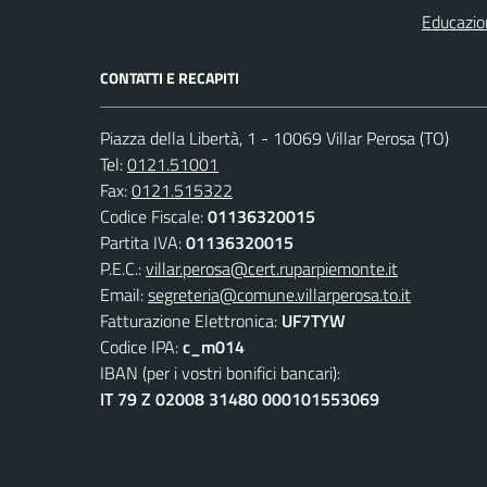
Educazio
CONTATTI E RECAPITI
Piazza della Libertà, 1 - 10069 Villar Perosa (TO)
Tel:
0121.51001
Fax:
0121.515322
Codice Fiscale:
01136320015
Partita IVA:
01136320015
P.E.C.:
villar.perosa@cert.ruparpiemonte.it
Email:
segreteria@comune.villarperosa.to.it
Fatturazione Elettronica:
UF7TYW
Codice IPA:
c_m014
IBAN (per i vostri bonifici bancari):
IT 79 Z 02008 31480 000101553069