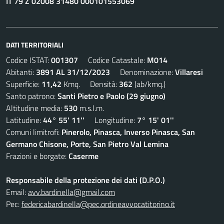
IT 79 Z 02008 31480 000101553069
DATI TERRITORIALI
Codice ISTAT:
001307
Codice Catastale:
M014
Abitanti:
3891 AL 31/12/2023
Denominazione:
Villaresi
Superficie:
11,42
Kmq. Densità:
362
(ab/kmq.)
Santo patrono:
Santi Pietro e Paolo (29 giugno)
Altitudine media:
530
m.s.l.m.
Latitudine:
44° 55' 11''
Longitudine:
7° 15' 01''
Comuni limitrofi:
Pinerolo, Pinasca, Inverso Pinasca, San
Germano Chisone, Porte, San Pietro Val Lemina
Frazioni e borgate:
Caserme
Responsabile della protezione dei dati (D.P.O.)
Email:
avv.bardinella@gmail.com
Pec:
federicabardinella@pec.ordineavvocatitorino.it