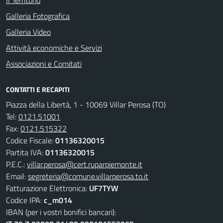
Il Territorio
Galleria Fotografica
Galleria Video
Attività economiche e Servizi
Associazioni e Comitati
CONTATTI E RECAPITI
Piazza della Libertà, 1 - 10069 Villar Perosa (TO)
Tel:
0121.51001
Fax:
0121.515322
Codice Fiscale:
01136320015
Partita IVA:
01136320015
P.E.C.:
villar.perosa@cert.ruparpiemonte.it
Email:
segreteria@comune.villarperosa.to.it
Fatturazione Elettronica:
UF7TYW
Codice IPA:
c_m014
IBAN (per i vostri bonifici bancari):