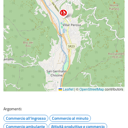
Leaflet
|
©
OpenStreetMap
contributors
Argomenti:
Commercio all'ingrosso
Commercio al minuto
Commercio ambulante
Attività produttive e commercio