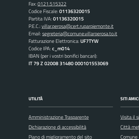
Fax:
0121.515322
Codice Fiscale:
01136320015
Partita IVA:
01136320015
P.E.C.:
villar.perosa@cert.ruparpiemonte.it
Email:
segreteria@comune.villarperosa.to.it
Fatturazione Elettronica:
UF7TYW
Codice IPA:
c_m014
IBAN (per i vostri bonifici bancari):
IT 79 Z 02008 31480 000101553069
UTILITÀ
SITI AMIC
Amministrazione Trasparente
Visita il
Dichiarazione di accessibilità
Città met
Piano di miglioramento del sito
Comune d