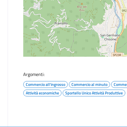
Argomenti:
Commercio all'ingrosso
Commercio al minuto
Commer
Attività economiche
Sportello Unico Attività Produttive