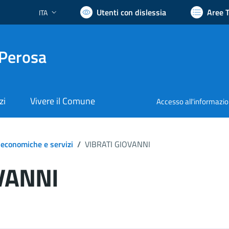
Utenti con dislessia
Aree 
ITA
Lingua attiva:
 Perosa
zi
Vivere il Comune
Accesso all'informazi
 economiche e servizi
/
VIBRATI GIOVANNI
VANNI
ocumento