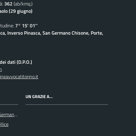
à:
362
(ab/kmq.)
aolo (29 giugno)
udine:
7° 15' 01''
sca, Inverso Pinasca, San Germano Chisone, Porte,
ei dati (D.P.O.)
m
neavvocatitorino.it
UN GRAZIE A...
 Germanasca
llice