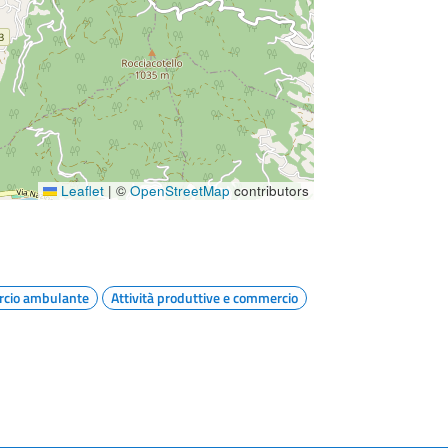
Leaflet
|
©
OpenStreetMap
contributors
cio ambulante
Attività produttive e commercio