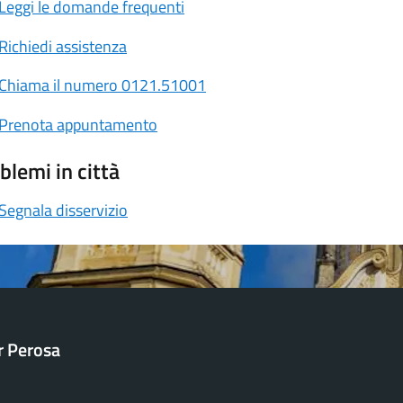
Leggi le domande frequenti
Richiedi assistenza
Chiama il numero 0121.51001
Prenota appuntamento
blemi in città
Segnala disservizio
ar Perosa