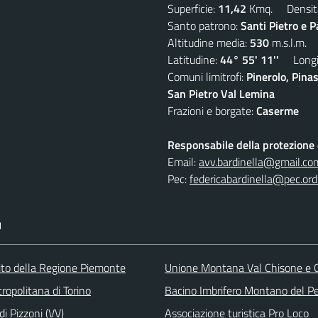
Superficie:
11,42
Kmq. Densit
Santo patrono:
Santi Pietro e P
Altitudine media:
530
m.s.l.m.
Latitudine:
44° 55' 11''
Longit
Comuni limitrofi:
Pinerolo, Pina
San Pietro Val Lemina
Frazioni e borgate:
Caserme
Responsabile della protezione d
Email:
avv.bardinella@gmail.co
Pec:
federicabardinella@pec.ordi
I
 sito della Regione Piemonte
Unione Montana Val Chisone e
ropolitana di Torino
Bacino Imbrifero Montano del Pe
i Pizzoni (VV)
Associazione turistica Pro Loco