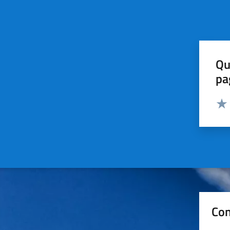
Qu
pa
Valut
Valu
Con