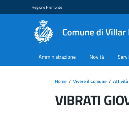
Regione Piemonte
Comune di Villar
Amministrazione
Novità
Servi
Home
/
Vivere il Comune
/
Attività
VIBRATI GIO
Dettagli del d