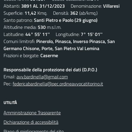
Abitanti:
3891 AL 31/12/2023
Denominazione:
Villaresi
Superficie:
11,42
Kmq. Densità:
362
(ab/kmq.)
Santo patrono:
Santi Pietro e Paolo (29 giugno)
Altitudine media:
530
m.s.l.m.
Latitudine:
44° 55' 11''
Longitudine:
7° 15' 01''
Comuni limitrofi:
Pinerolo, Pinasca, Inverso Pinasca, San
Germano Chisone, Porte, San Pietro Val Lemina
Frazioni e borgate:
Caserme
Responsabile della protezione dei dati (D.P.O.)
Email:
avv.bardinella@gmail.com
Pec:
federicabardinella@pec.ordineavvocatitorino.it
UTILITÀ
Amministrazione Trasparente
Dichiarazione di accessibilità
Piano di miglioramento del sito