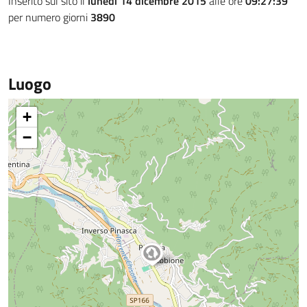
Inserito sul sito il
lunedì 14 dicembre 2015
alle ore
09:27:39
per numero giorni
3890
Luogo
+
−