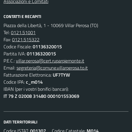
Associazioni e Comitati
CONTATTI E RECAPITI
Piazza della Libertà, 1 - 10069 Villar Perosa (TO)
Tel:
0121.51001
Fax:
0121.515322
Codice Fiscale:
01136320015
Partita IVA:
01136320015
P.E.C.:
villar.perosa@cert.ruparpiemonte.it
Email:
segreteria@comune.villarperosa.to.it
Fatturazione Elettronica:
UF7TYW
Codice IPA:
c_m014
IBAN (per i vostri bonifici bancari):
IT 79 Z 02008 31480 000101553069
DATI TERRITORIALI
Codice ISTAT:
001307
Codice Catastale:
M014