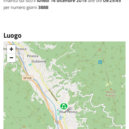
Inserito sul sito il
lunedì 14 dicembre 2015
alle ore
09:25:45
per numero giorni
3888
Luogo
+
−