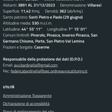
Abitanti:
3891 AL 31/12/2023
Denominazione:
Villaresi
Superficie:
11,42
Kmq. Densità:
362
(ab/kmq.)
Santo patrono:
Santi Pietro e Paolo (29 giugno)
Altitudine media:
530
m.s.l.m.
Latitudine:
44° 55' 11''
Longitudine:
7° 15' 01''
Comuni limitrofi:
Pinerolo, Pinasca, Inverso Pinasca, San
Germano Chisone, Porte, San Pietro Val Lemina
Frazioni e borgate:
Caserme
Responsabile della protezione dei dati (D.P.O.)
Email:
avv.bardinella@gmail.com
Pec:
federicabardinella@pec.ordineavvocatitorino.it
UTILITÀ
Amministrazione Trasparente
Dichiarazione di accessibilità
Piano di miglioramento del sito