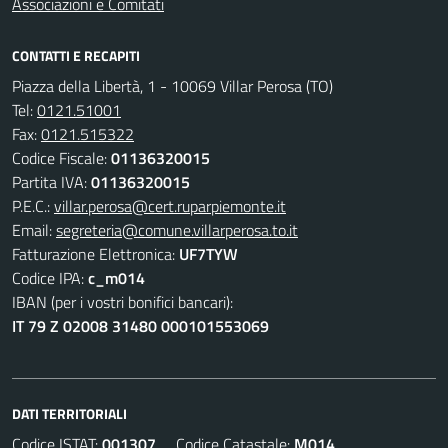
Associazioni e Comitati
CONTATTI E RECAPITI
Piazza della Libertà, 1 - 10069 Villar Perosa (TO)
Tel:
0121.51001
Fax:
0121.515322
Codice Fiscale:
01136320015
Partita IVA:
01136320015
P.E.C.:
villar.perosa@cert.ruparpiemonte.it
Email:
segreteria@comune.villarperosa.to.it
Fatturazione Elettronica:
UF7TYW
Codice IPA:
c_m014
IBAN (per i vostri bonifici bancari):
IT 79 Z 02008 31480 000101553069
DATI TERRITORIALI
Codice ISTAT:
001307
Codice Catastale:
M014