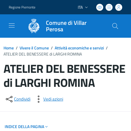
ITA
Regione Piemonte
Lingua attiva:
Comune di Villar
Perosa
Home
/
Vivere il Comune
/
Attività economiche e servizi
/
ATELIER DEL BENESSERE di LARGHI ROMINA
ATELIER DEL BENESSERE
di LARGHI ROMINA
Dettagli del documento
Condividi
Vedi azioni
INDICE DELLA PAGINA