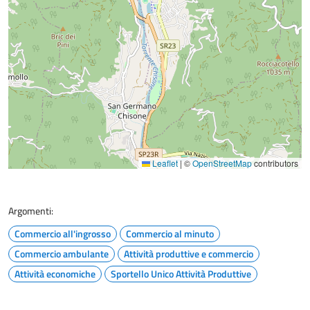
Leaflet
|
©
OpenStreetMap
contributors
Argomenti:
Commercio all'ingrosso
Commercio al minuto
Commercio ambulante
Attività produttive e commercio
Attività economiche
Sportello Unico Attività Produttive