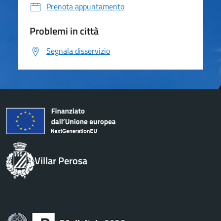
Prenota appuntamento
Problemi in città
Segnala disservizio
Villar Perosa