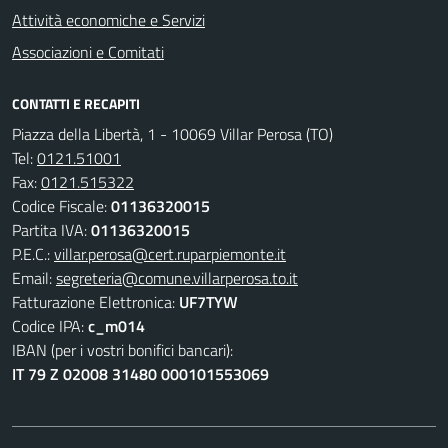
Attività economiche e Servizi
Associazioni e Comitati
CONTATTI E RECAPITI
Piazza della Libertà, 1 - 10069 Villar Perosa (TO)
Tel:
0121.51001
Fax:
0121.515322
Codice Fiscale:
01136320015
Partita IVA:
01136320015
P.E.C.:
villar.perosa@cert.ruparpiemonte.it
Email:
segreteria@comune.villarperosa.to.it
Fatturazione Elettronica:
UF7TYW
Codice IPA:
c_m014
IBAN (per i vostri bonifici bancari):
IT 79 Z 02008 31480 000101553069