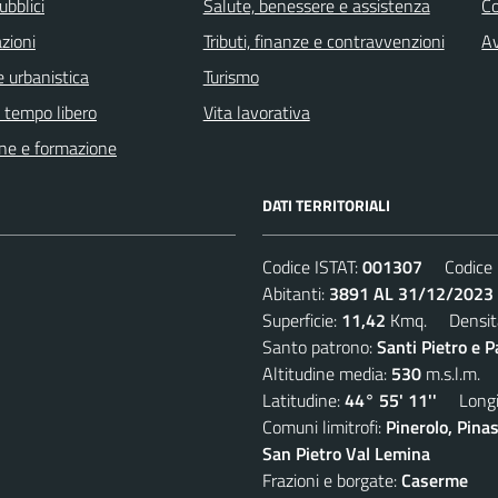
ubblici
Salute, benessere e assistenza
C
zioni
Tributi, finanze e contravvenzioni
Av
 urbanistica
Turismo
e tempo libero
Vita lavorativa
ne e formazione
DATI TERRITORIALI
Codice ISTAT:
001307
Codice C
Abitanti:
3891 AL 31/12/2023
Superficie:
11,42
Kmq. Densit
Santo patrono:
Santi Pietro e P
Altitudine media:
530
m.s.l.m.
Latitudine:
44° 55' 11''
Longit
Comuni limitrofi:
Pinerolo, Pina
San Pietro Val Lemina
Frazioni e borgate:
Caserme