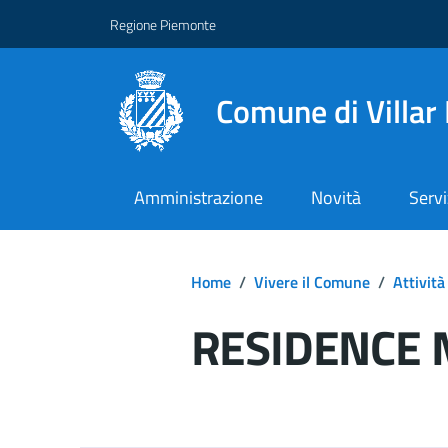
Regione Piemonte
Comune di Villar
Amministrazione
Novità
Servi
Home
/
Vivere il Comune
/
Attività
RESIDENCE 
Dettagli del d