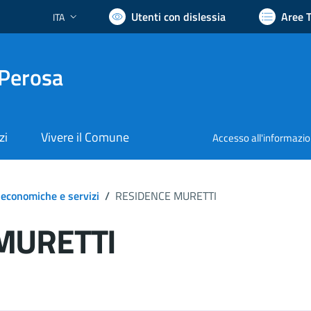
Utenti con dislessia
Aree 
ITA
Lingua attiva:
 Perosa
zi
Vivere il Comune
Accesso all'informazi
 economiche e servizi
/
RESIDENCE MURETTI
MURETTI
ocumento