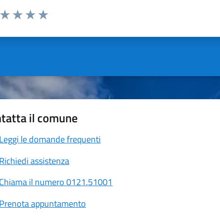
a da 1 a 5 stelle la pagina
ta 1 stelle su 5
Valuta 2 stelle su 5
Valuta 3 stelle su 5
Valuta 4 stelle su 5
Valuta 5 stelle su 5
tatta il comune
Leggi le domande frequenti
Richiedi assistenza
Chiama il numero 0121.51001
Prenota appuntamento