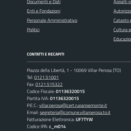
Documenti e Dati
Appalti p
Enti e Fondazioni
Autorizza
Personale Amministrativo
Catasto e
Politici
Cultura 
Educazio
CONTATTI E RECAPITI
Piazza della Libertà, 1 - 10069 Villar Perosa (TO)
Tel:
0121.51001
Fax:
0121.515322
Codice Fiscale:
01136320015
Partita IVA:
01136320015
P.E.C.:
villar.perosa@cert.ruparpiemonte.it
Email:
segreteria@comune.villarperosa.to.it
Fatturazione Elettronica:
UF7TYW
Codice IPA:
c_m014