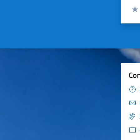
Valut
Valu
Con