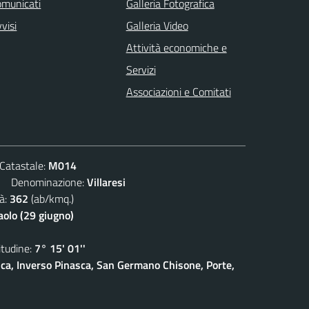
omunicati
Galleria Fotografica
visi
Galleria Video
Attività economiche e
Servizi
Associazioni e Comitati
atastale:
M014
Denominazione:
Villaresi
à:
362
(ab/kmq.)
aolo (29 giugno)
udine:
7° 15' 01''
sca, Inverso Pinasca, San Germano Chisone, Porte,