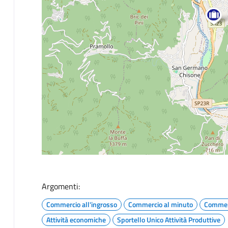
Argomenti:
Commercio all'ingrosso
Commercio al minuto
Commer
Attività economiche
Sportello Unico Attività Produttive