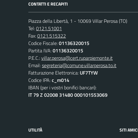
CONTATTI E RECAPITI
Piazza della Libertà, 1 - 10069 Villar Perosa (TO)
Tel:
0121.51001
Fax:
0121.515322
Codice Fiscale:
01136320015
Partita IVA:
01136320015
P.E.C.:
villar.perosa@cert.ruparpiemonte.it
Email:
segreteria@comune.villarperosa.to.it
Fatturazione Elettronica:
UF7TYW
Codice IPA:
c_m014
IBAN (per i vostri bonifici bancari):
IT 79 Z 02008 31480 000101553069
UTILITÀ
SITI AMIC