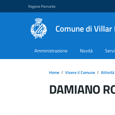
Regione Piemonte
Comune di Villar
Amministrazione
Novità
Servi
Home
/
Vivere il Comune
/
Attività
DAMIANO R
Dettagli del d