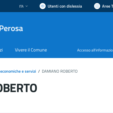
Utenti con dislessia
Aree 
ITA
Lingua attiva:
 Perosa
zi
Vivere il Comune
Accesso all'informazi
 economiche e servizi
/
DAMIANO ROBERTO
OBERTO
ocumento