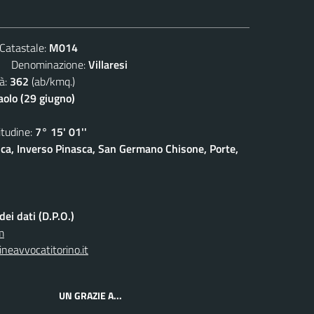
atastale:
M014
Denominazione:
Villaresi
à:
362
(ab/kmq.)
aolo (29 giugno)
udine:
7° 15' 01''
sca, Inverso Pinasca, San Germano Chisone, Porte,
ei dati (D.P.O.)
m
neavvocatitorino.it
UN GRAZIE A...