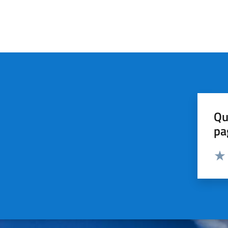
Qu
pa
Valut
Valu