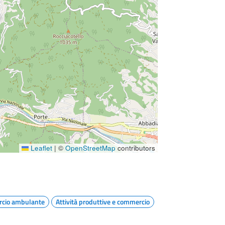
Leaflet
|
©
OpenStreetMap
contributors
cio ambulante
Attività produttive e commercio