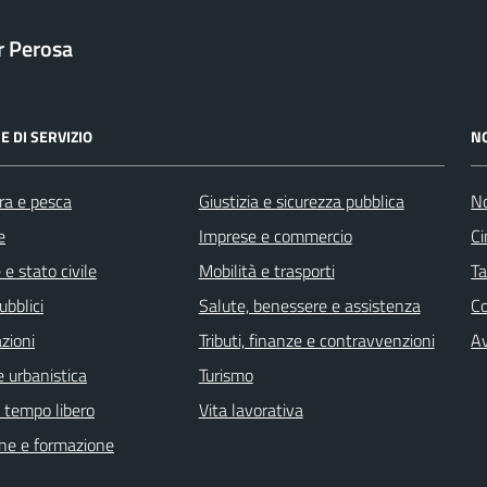
ar Perosa
E DI SERVIZIO
N
ra e pesca
Giustizia e sicurezza pubblica
No
e
Imprese e commercio
Ci
e stato civile
Mobilità e trasporti
Ta
ubblici
Salute, benessere e assistenza
C
zioni
Tributi, finanze e contravvenzioni
Av
 urbanistica
Turismo
e tempo libero
Vita lavorativa
ne e formazione