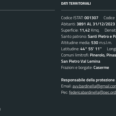
DATI TERRITORIALI
Codice ISTAT:
001307
Codice C
Abitanti:
3891 AL 31/12/2023
Superficie:
11,42
Kmq. Densit
Santo patrono:
Santi Pietro e P
Altitudine media:
530
m.s.l.m.
Latitudine:
44° 55' 11''
Longit
Comuni limitrofi:
Pinerolo, Pina
San Pietro Val Lemina
Frazioni e borgate:
Caserme
Responsabile della protezione d
Email:
avv.bardinella@gmail.co
Pec:
federicabardinella@pec.ordi
I