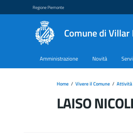
Regione Piemonte
Comune di Villar
Amministrazione
Novità
Servi
Home
/
Vivere il Comune
/
Attività
LAISO NICOL
Dettagli del d