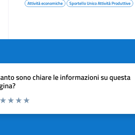
Attività economiche
Sportello Unico Attività Produttive
anto sono chiare le informazioni su questa
gina?
a da 1 a 5 stelle la pagina
ta 1 stelle su 5
Valuta 2 stelle su 5
Valuta 3 stelle su 5
Valuta 4 stelle su 5
Valuta 5 stelle su 5