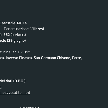
atastale:
M014
Denominazione:
Villaresi
à:
362
(ab/kmq.)
aolo (29 giugno)
udine:
7° 15' 01''
sca, Inverso Pinasca, San Germano Chisone, Porte,
ei dati (D.P.O.)
m
neavvocatitorino.it