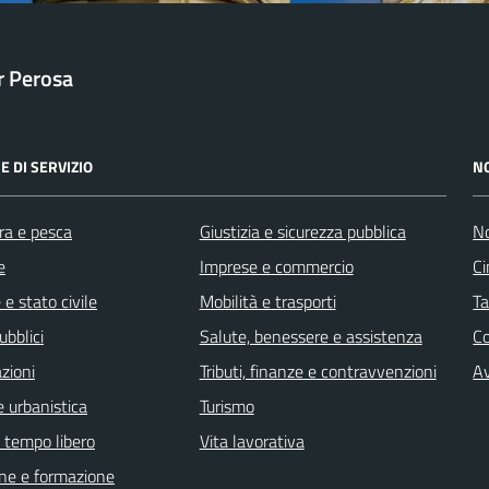
ar Perosa
E DI SERVIZIO
N
ra e pesca
Giustizia e sicurezza pubblica
No
e
Imprese e commercio
Ci
e stato civile
Mobilità e trasporti
Ta
ubblici
Salute, benessere e assistenza
C
zioni
Tributi, finanze e contravvenzioni
Av
 urbanistica
Turismo
e tempo libero
Vita lavorativa
ne e formazione