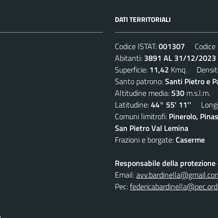
DATI TERRITORIALI
Codice ISTAT:
001307
Codice C
Abitanti:
3891 AL 31/12/2023
Superficie:
11,42
Kmq. Densit
Santo patrono:
Santi Pietro e P
Altitudine media:
530
m.s.l.m.
Latitudine:
44° 55' 11''
Longit
Comuni limitrofi:
Pinerolo, Pina
San Pietro Val Lemina
Frazioni e borgate:
Caserme
Responsabile della protezione d
Email:
avv.bardinella@gmail.co
Pec:
federicabardinella@pec.ordi