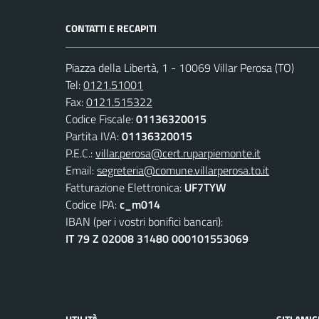
CONTATTI E RECAPITI
Piazza della Libertà, 1 - 10069 Villar Perosa (TO)
Tel:
0121.51001
Fax:
0121.515322
Codice Fiscale:
01136320015
Partita IVA:
01136320015
P.E.C.:
villar.perosa@cert.ruparpiemonte.it
Email:
segreteria@comune.villarperosa.to.it
Fatturazione Elettronica:
UF7TYW
Codice IPA:
c_m014
IBAN (per i vostri bonifici bancari):
IT 79 Z 02008 31480 000101553069