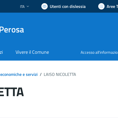
Utenti con dislessia
Aree 
ITA
Lingua attiva:
 Perosa
zi
Vivere il Comune
Accesso all'informazi
 economiche e servizi
/
LAISO NICOLETTA
ETTA
ocumento