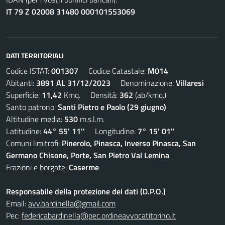
IT 79 Z 02008 31480 000101553069
DATI TERRITORIALI
Codice ISTAT:
001307
Codice Catastale:
M014
Abitanti:
3891 AL 31/12/2023
Denominazione:
Villaresi
Superficie:
11,42
Kmq. Densità:
362
(ab/kmq.)
Santo patrono:
Santi Pietro e Paolo (29 giugno)
Altitudine media:
530
m.s.l.m.
Latitudine:
44° 55' 11''
Longitudine:
7° 15' 01''
Comuni limitrofi:
Pinerolo, Pinasca, Inverso Pinasca, San
Germano Chisone, Porte, San Pietro Val Lemina
Frazioni e borgate:
Caserme
Responsabile della protezione dei dati (D.P.O.)
Email:
avv.bardinella@gmail.com
Pec:
federicabardinella@pec.ordineavvocatitorino.it