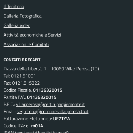
Il Territorio
Galleria Fotografica
Galleria Video
Attività economiche e Servizi
Associazioni e Comitati
CONTATTI E RECAPITI
Piazza della Libertà, 1 - 10069 Villar Perosa (TO)
Tel:
0121.51001
Fax:
0121.515322
Codice Fiscale:
01136320015
Partita IVA:
01136320015
P.E.C.:
villar.perosa@cert.ruparpiemonte.it
Email:
segreteria@comune.villarperosa.to.it
Fatturazione Elettronica:
UF7TYW
Codice IPA:
c_m014
IBAN (per i vostri bonifici bancari):