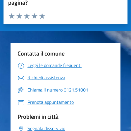
pagina?
Valuta da 1 a 5 stelle la pagina
Valuta 1 stelle su 5
Valuta 2 stelle su 5
Valuta 3 stelle su 5
Valuta 4 stelle su 5
Valuta 5 stelle su 5
Contatta il comune
Leggi le domande frequenti
Richiedi assistenza
Chiama il numero 0121.51001
Prenota appuntamento
Problemi in città
Segnala disservizio