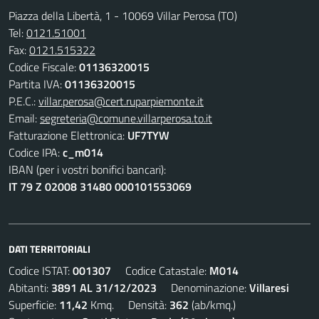
Piazza della Libertà, 1 - 10069 Villar Perosa (TO)
Tel:
0121.51001
Fax:
0121.515322
Codice Fiscale:
01136320015
Partita IVA:
01136320015
P.E.C.:
villar.perosa@cert.ruparpiemonte.it
Email:
segreteria@comune.villarperosa.to.it
Fatturazione Elettronica:
UF7TYW
Codice IPA:
c_m014
IBAN (per i vostri bonifici bancari):
IT 79 Z 02008 31480 000101553069
DATI TERRITORIALI
Codice ISTAT:
001307
Codice Catastale:
M014
Abitanti:
3891 AL 31/12/2023
Denominazione:
Villaresi
Superficie:
11,42
Kmq. Densità:
362
(ab/kmq.)