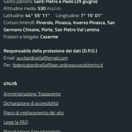
Santo patrono:
Santi Pietro e Paolo (29 giugno)
Altitudine media:
530
m.s.l.m.
Latitudine:
44° 55' 11''
Longitudine:
7° 15' 01''
Comuni limitrofi:
Pinerolo, Pinasca, Inverso Pinasca, San
Germano Chisone, Porte, San Pietro Val Lemina
Frazioni e borgate:
Caserme
Responsabile della protezione dei dati (D.P.O.)
Email:
avv.bardinella@gmail.com
Pec:
federicabardinella@pec.ordineavvocatitorino.it
UTILITÀ
Amministrazione Trasparente
Dichiarazione di accessibilità
Piano di miglioramento del sito
Leggi le FAQ
Prenotazione Appuntamento