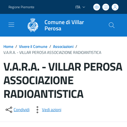
ITA
Regione Piemonte
Lingua attiva:
Comune di Villar
Perosa
Home
/
Vivere il Comune
/
Associazioni
/
V.A.R.A. - VILLAR PEROSA ASSOCIAZIONE RADIOANTISTICA
V.A.R.A. - VILLAR PEROSA
ASSOCIAZIONE
RADIOANTISTICA
Dettagli del documento
Condividi
Vedi azioni