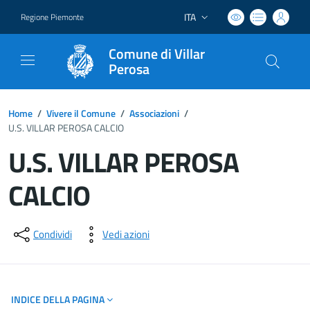
ITA
Regione Piemonte
Lingua attiva:
Comune di Villar
Perosa
Home
/
Vivere il Comune
/
Associazioni
/
U.S. VILLAR PEROSA CALCIO
U.S. VILLAR PEROSA
CALCIO
Dettagli del documento
Condividi
Vedi azioni
INDICE DELLA PAGINA