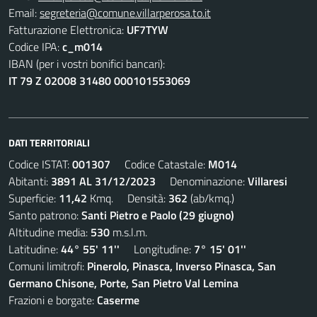
Email:
segreteria@comune.villarperosa.to.it
Fatturazione Elettronica:
UF7TYW
Codice IPA:
c_m014
IBAN (per i vostri bonifici bancari):
IT 79 Z 02008 31480 000101553069
DATI TERRITORIALI
Codice ISTAT:
001307
Codice Catastale:
M014
Abitanti:
3891 AL 31/12/2023
Denominazione:
Villaresi
Superficie:
11,42
Kmq. Densità:
362
(ab/kmq.)
Santo patrono:
Santi Pietro e Paolo (29 giugno)
Altitudine media:
530
m.s.l.m.
Latitudine:
44° 55' 11''
Longitudine:
7° 15' 01''
Comuni limitrofi:
Pinerolo, Pinasca, Inverso Pinasca, San
Germano Chisone, Porte, San Pietro Val Lemina
Frazioni e borgate:
Caserme