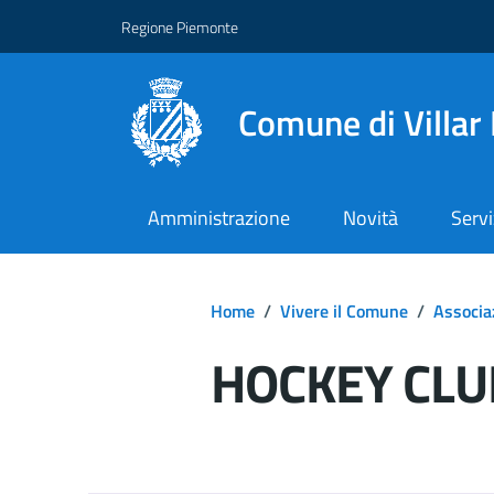
Regione Piemonte
Comune di Villar
Amministrazione
Novità
Servi
Home
/
Vivere il Comune
/
Associa
HOCKEY CLU
Dettagli del d