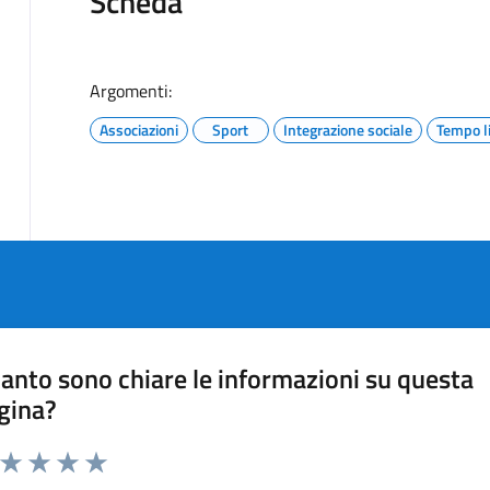
Scheda
Argomenti:
Associazioni
Sport
Integrazione sociale
Tempo l
anto sono chiare le informazioni su questa
gina?
a da 1 a 5 stelle la pagina
ta 1 stelle su 5
Valuta 2 stelle su 5
Valuta 3 stelle su 5
Valuta 4 stelle su 5
Valuta 5 stelle su 5