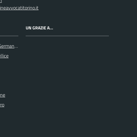
m
neavvocatitorino.it
UN GRAZIE A...
 Germanasca
llice
one
rro