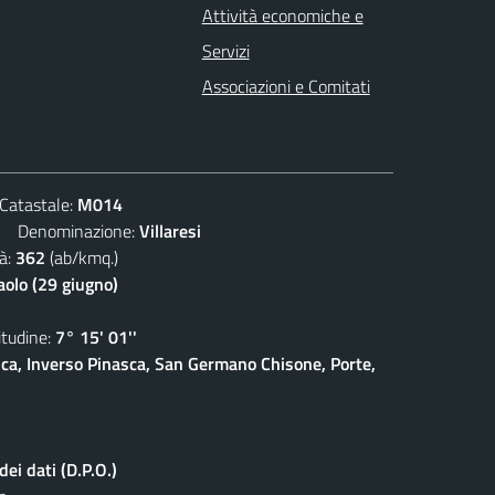
Attività economiche e
Servizi
Associazioni e Comitati
atastale:
M014
Denominazione:
Villaresi
à:
362
(ab/kmq.)
aolo (29 giugno)
udine:
7° 15' 01''
sca, Inverso Pinasca, San Germano Chisone, Porte,
ei dati (D.P.O.)