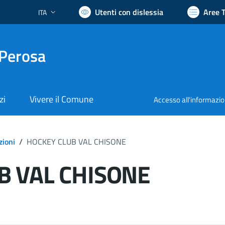
Utenti con dislessia
Aree 
ITA
Lingua attiva:
 Perosa
zi
Vivere il Comune
Accesso all'informazi
zioni
/
HOCKEY CLUB VAL CHISONE
B VAL CHISONE
ocumento