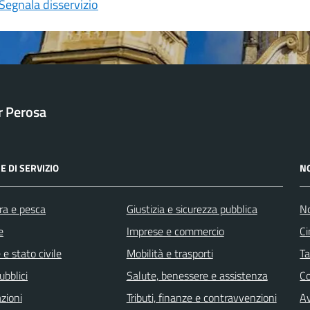
Segnala disservizio
ar Perosa
E DI SERVIZIO
N
ra e pesca
Giustizia e sicurezza pubblica
No
e
Imprese e commercio
Ci
e stato civile
Mobilità e trasporti
Ta
ubblici
Salute, benessere e assistenza
C
zioni
Tributi, finanze e contravvenzioni
Av