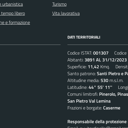
 urbanistica
Turismo
e tempo libero
Vita lavorativa
ne e formazione
DATI TERRITORIALI
Codice ISTAT:
001307
Codice C
Abitanti:
3891 AL 31/12/2023
Superficie:
11,42
Kmq. Densit
Santo patrono:
Santi Pietro e P
Altitudine media:
530
m.s.l.m.
Latitudine:
44° 55' 11''
Longit
Comuni limitrofi:
Pinerolo, Pina
San Pietro Val Lemina
Frazioni e borgate:
Caserme
Responsabile della protezione d