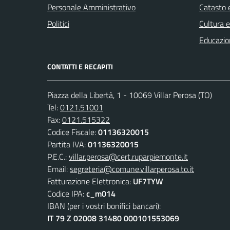
Personale Amministrativo
Catasto e
Politici
Cultura 
Educazio
CONTATTI E RECAPITI
Piazza della Libertà, 1 - 10069 Villar Perosa (TO)
Tel:
0121.51001
Fax:
0121.515322
Codice Fiscale:
01136320015
Partita IVA:
01136320015
P.E.C.:
villar.perosa@cert.ruparpiemonte.it
Email:
segreteria@comune.villarperosa.to.it
Fatturazione Elettronica:
UF7TYW
Codice IPA:
c_m014
IBAN (per i vostri bonifici bancari):
IT 79 Z 02008 31480 000101553069