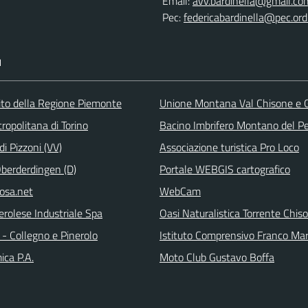
Email:
avv.bardinella@gmail.co
Pec:
federicabardinella@pec.ordi
I
 sito della Regione Piemonte
Unione Montana Val Chisone e
ropolitana di Torino
Bacino Imbrifero Montano del Pe
i Pizzoni (VV)
Associazione turistica Pro Loco
Oberderdingen (D)
Portale WEBGIS cartografico
rosa.net
WebCam
erolese Industriale Spa
Oasi Naturalistica Torrente Chis
- Collegno e Pinerolo
Istituto Comprensivo Franco Ma
ica P.A.
Moto Club Gustavo Boffa