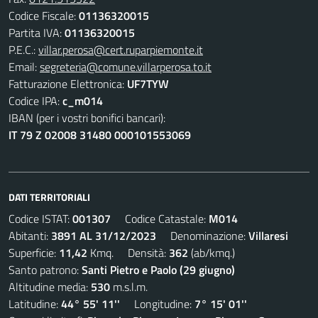
Codice Fiscale:
01136320015
Partita IVA:
01136320015
P.E.C.:
villar.perosa@cert.ruparpiemonte.it
Email:
segreteria@comune.villarperosa.to.it
Fatturazione Elettronica:
UF7TYW
Codice IPA:
c_m014
IBAN (per i vostri bonifici bancari):
IT 79 Z 02008 31480 000101553069
DATI TERRITORIALI
Codice ISTAT:
001307
Codice Catastale:
M014
Abitanti:
3891 AL 31/12/2023
Denominazione:
Villaresi
Superficie:
11,42
Kmq. Densità:
362
(ab/kmq.)
Santo patrono:
Santi Pietro e Paolo (29 giugno)
Altitudine media:
530
m.s.l.m.
Latitudine:
44° 55' 11''
Longitudine:
7° 15' 01''