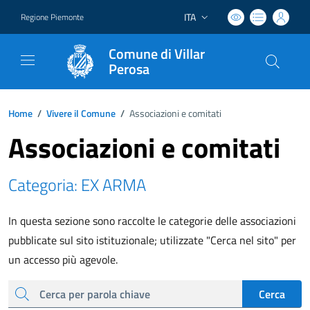
ITA
Regione Piemonte
Lingua attiva:
Comune di Villar
Perosa
Home
/
Vivere il Comune
/
Associazioni e comitati
Associazioni e comitati
Categoria: EX ARMA
In questa sezione sono raccolte le categorie delle associazioni
pubblicate sul sito istituzionale; utilizzate "Cerca nel sito" per
un accesso più agevole.
cerca
Cerca