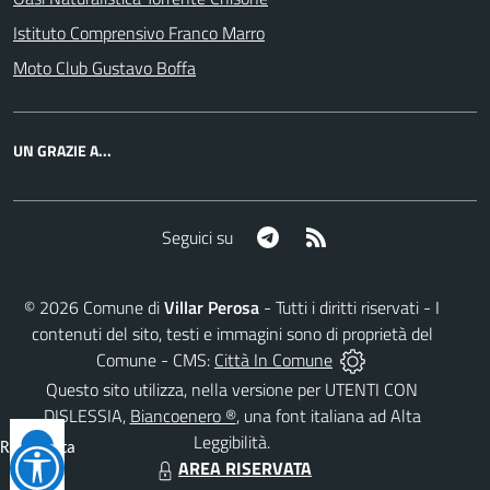
Istituto Comprensivo Franco Marro
Moto Club Gustavo Boffa
UN GRAZIE A...
Telegram
RSS
Seguici su
©
2026
Comune di
Villar Perosa
- Tutti i diritti riservati - I
contenuti del sito, testi e immagini sono di proprietà del
Comune - CMS:
Città In Comune
Questo sito utilizza, nella versione per UTENTI CON
DISLESSIA,
Biancoenero ®
, una font italiana ad Alta
Leggibilità.
Reimposta
AREA RISERVATA
tutto