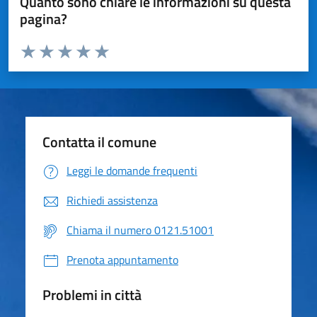
Quanto sono chiare le informazioni su questa
pagina?
Valuta da 1 a 5 stelle la pagina
Valuta 1 stelle su 5
Valuta 2 stelle su 5
Valuta 3 stelle su 5
Valuta 4 stelle su 5
Valuta 5 stelle su 5
Contatta il comune
Leggi le domande frequenti
Richiedi assistenza
Chiama il numero 0121.51001
Prenota appuntamento
Problemi in città