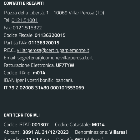
CONTATTI E RECAPITI
Piazza della Libertà, 1 - 10069 Villar Perosa (TO)
Tel:
0121.51001
Fax:
0121.515322
Codice Fiscale:
01136320015
Partita IVA:
01136320015
P.E.C.:
villar.perosa@cert.ruparpiemonte.it
Email:
segreteria@comune.villarperosa.to.it
Fatturazione Elettronica:
UF7TYW
Codice IPA:
c_m014
IBAN (per i vostri bonifici bancari):
IT 79 Z 02008 31480 000101553069
DATI TERRITORIALI
Codice ISTAT:
001307
Codice Catastale:
M014
Abitanti:
3891 AL 31/12/2023
Denominazione:
Villaresi
Superficie:
11,42
Kmq. Densità:
362
(ab/kmq.)