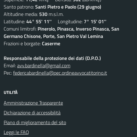
Santo patrono:
Santi Pietro e Paolo (29 giugno)
Altitudine media:
530
m.s.l.m.
Latitudine:
44° 55' 11''
Longitudine:
7° 15' 01''
Comuni limitrofi:
Pinerolo, Pinasca, Inverso Pinasca, San
Germano Chisone, Porte, San Pietro Val Lemina
Frazioni e borgate:
Caserme
Responsabile della protezione dei dati (D.P.O.)
Email:
avv.bardinella@gmail.com
Pec:
federicabardinella@pec.ordineavvocatitorino.it
UTILITÀ
Amministrazione Trasparente
Dichiarazione di accessibilità
Piano di miglioramento del sito
Leggi le FAQ