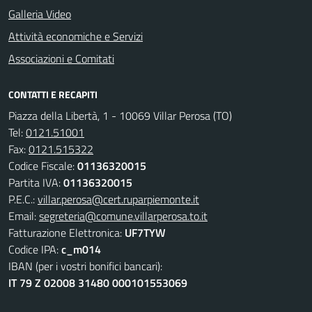
Galleria Video
Attività economiche e Servizi
Associazioni e Comitati
CONTATTI E RECAPITI
Piazza della Libertà, 1 - 10069 Villar Perosa (TO)
Tel:
0121.51001
Fax:
0121.515322
Codice Fiscale:
01136320015
Partita IVA:
01136320015
P.E.C.:
villar.perosa@cert.ruparpiemonte.it
Email:
segreteria@comune.villarperosa.to.it
Fatturazione Elettronica:
UF7TYW
Codice IPA:
c_m014
IBAN (per i vostri bonifici bancari):
IT 79 Z 02008 31480 000101553069