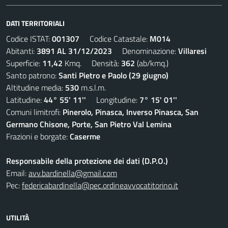
DATI TERRITORIALI
Codice ISTAT:
001307
Codice Catastale:
M014
Abitanti:
3891 AL 31/12/2023
Denominazione:
Villaresi
Superficie:
11,42
Kmq. Densità:
362
(ab/kmq.)
Santo patrono:
Santi Pietro e Paolo (29 giugno)
Altitudine media:
530
m.s.l.m.
Latitudine:
44° 55' 11''
Longitudine:
7° 15' 01''
Comuni limitrofi:
Pinerolo, Pinasca, Inverso Pinasca, San
Germano Chisone, Porte, San Pietro Val Lemina
Frazioni e borgate:
Caserme
Responsabile della protezione dei dati (D.P.O.)
Email:
avv.bardinella@gmail.com
Pec:
federicabardinella@pec.ordineavvocatitorino.it
UTILITÀ