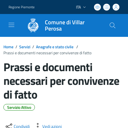
ITA
Regione Piemonte
Lingua attiva:
Comune di Villar
Perosa
Home
/
Servizi
/
Anagrafe e stato civile
/
Prassi e documenti necessari per convivenze di fatto
Prassi e documenti
necessari per convivenze
di fatto
Servizio Attivo
Dettagli del documento
Condividi
Vedi azioni