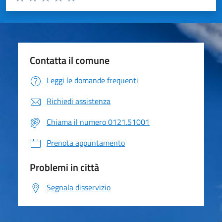
Valuta 1 stelle su 5
Valuta 2 stelle su 5
Valuta 3 stelle su 5
Valuta 4 stelle su 5
Valuta 5 stelle su 5
Contatta il comune
Leggi le domande frequenti
Richiedi assistenza
Chiama il numero 0121.51001
Prenota appuntamento
Problemi in città
Segnala disservizio