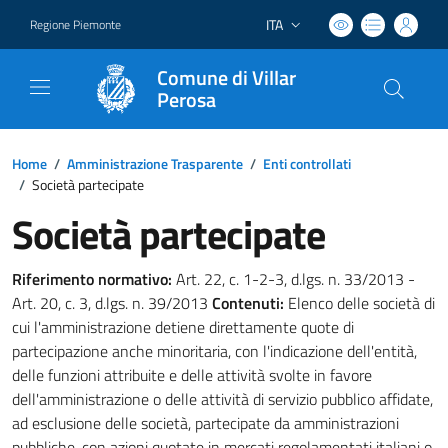
ITA
Regione Piemonte
Lingua attiva:
Comune di Villar
Perosa
Home
/
Amministrazione Trasparente
/
Enti controllati
/
Società partecipate
Società partecipate
Riferimento normativo:
Art. 22, c. 1-2-3, d.lgs. n. 33/2013 -
Art. 20, c. 3, d.lgs. n. 39/2013
Contenuti:
Elenco delle società di
cui l'amministrazione detiene direttamente quote di
partecipazione anche minoritaria, con l'indicazione dell'entità,
delle funzioni attribuite e delle attività svolte in favore
dell'amministrazione o delle attività di servizio pubblico affidate,
ad esclusione delle società, partecipate da amministrazioni
pubbliche, con azioni quotate in mercati regolamentati italiani o