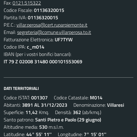
Fax:
0121.515322
Codice Fiscale:
01136320015
Partita IVA:
01136320015
P.E.C.:
villar.perosa@cert.ruparpiemonte.it
Email:
segreteria@comune.villarperosa.to.it
Fatturazione Elettronica:
UF7TYW
Codice IPA:
c_m014
IBAN (per i vostri bonifici bancari):
IT 79 Z 02008 31480 000101553069
DATI TERRITORIALI
Codice ISTAT:
001307
Codice Catastale:
M014
Abitanti:
3891 AL 31/12/2023
Denominazione:
Villaresi
Superficie:
11,42
Kmq. Densità:
362
(ab/kmq.)
Santo patrono:
Santi Pietro e Paolo (29 giugno)
Altitudine media:
530
m.s.l.m.
Latitudine:
44° 55' 11''
Longitudine:
7° 15' 01''