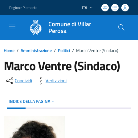
ITA
Regione Piemonte
Lingua attiva:
Comune di Villar
Perosa
Home
/
Amministrazione
/
Politici
/
Marco Ventre (Sindaco)
Marco Ventre (Sindaco)
Condividi
Vedi azioni
INDICE DELLA PAGINA