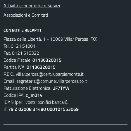
Attività economiche e Servizi
Associazioni e Comitati
CONTATTI E RECAPITI
Piazza della Libertà, 1 - 10069 Villar Perosa (TO)
Tel:
0121.51001
Fax:
0121.515322
Codice Fiscale:
01136320015
Partita IVA:
01136320015
P.E.C.:
villar.perosa@cert.ruparpiemonte.it
Email:
segreteria@comune.villarperosa.to.it
Fatturazione Elettronica:
UF7TYW
Codice IPA:
c_m014
IBAN (per i vostri bonifici bancari):
IT 79 Z 02008 31480 000101553069