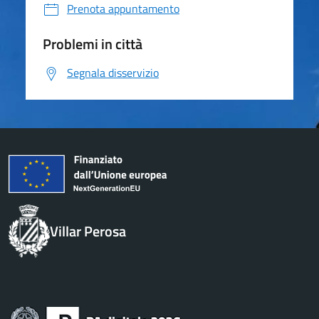
Prenota appuntamento
Problemi in città
Segnala disservizio
Villar Perosa