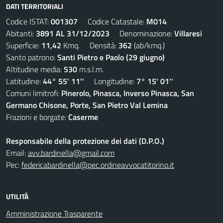
DATI TERRITORIALI
Codice ISTAT:
001307
Codice Catastale:
M014
Abitanti:
3891 AL 31/12/2023
Denominazione:
Villaresi
Superficie:
11,42
Kmq. Densità:
362
(ab/kmq.)
Santo patrono:
Santi Pietro e Paolo (29 giugno)
Altitudine media:
530
m.s.l.m.
Latitudine:
44° 55' 11''
Longitudine:
7° 15' 01''
Comuni limitrofi:
Pinerolo, Pinasca, Inverso Pinasca, San
Germano Chisone, Porte, San Pietro Val Lemina
Frazioni e borgate:
Caserme
Responsabile della protezione dei dati (D.P.O.)
Email:
avv.bardinella@gmail.com
Pec:
federicabardinella@pec.ordineavvocatitorino.it
UTILITÀ
Amministrazione Trasparente