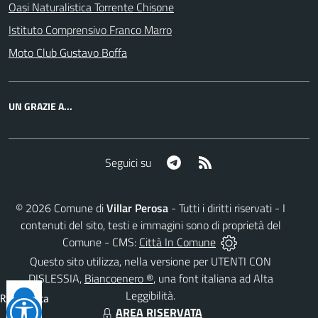
Oasi Naturalistica Torrente Chisone
Istituto Comprensivo Franco Marro
Moto Club Gustavo Boffa
UN GRAZIE A...
Telegram
RSS
Seguici su
©
2026
Comune di
Villar Perosa
- Tutti i diritti riservati - I
contenuti del sito, testi e immagini sono di proprietà del
Comune - CMS:
Città In Comune
Questo sito utilizza, nella versione per UTENTI CON
DISLESSIA,
Biancoenero ®
, una font italiana ad Alta
Leggibilità.
Reimposta
AREA RISERVATA
tutto