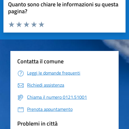
Quanto sono chiare le informazioni su questa
pagina?
Valuta da 1 a 5 stelle la pagina
Valuta 1 stelle su 5
Valuta 2 stelle su 5
Valuta 3 stelle su 5
Valuta 4 stelle su 5
Valuta 5 stelle su 5
Contatta il comune
Leggi le domande frequenti
Richiedi assistenza
Chiama il numero 0121.51001
Prenota appuntamento
Problemi in città