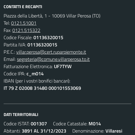
CONTATTI E RECAPITI
Piazza della Libertà, 1 - 10069 Villar Perosa (TO)
Tel:
0121.51001
Fax:
0121.515322
Codice Fiscale:
01136320015
Partita IVA:
01136320015
P.E.C.:
villar.perosa@cert.ruparpiemonte.it
Email:
segreteria@comune.villarperosa.to.it
Fatturazione Elettronica:
UF7TYW
Codice IPA:
c_m014
IBAN (per i vostri bonifici bancari):
IT 79 Z 02008 31480 000101553069
DATI TERRITORIALI
Codice ISTAT:
001307
Codice Catastale:
M014
Abitanti:
3891 AL 31/12/2023
Denominazione:
Villaresi