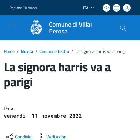
ITA
Regione Piemonte
Lingua attiva:
Comune di Villar
Perosa
Home
/
Novità
/
Cinema e Teatro
/
La signora harris va a parigi
La signora harris va a
parigi
Dettagli del documento
Data:
venerdì, 11 novembre 2022
Condividi
Vedi azioni