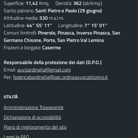
Superficie:
11,42
Kmq. Densità:
362
(ab/kmq.)
Santo patrono:
Santi Pietro e Paolo (29 giugno)
Altitudine media:
530
m.s.l.m.
Latitudine:
44° 55' 11''
Longitudine:
7° 15' 01''
Comuni limitrofi:
Pinerolo, Pinasca, Inverso Pinasca, San
Germano Chisone, Porte, San Pietro Val Lemina
Frazioni e borgate:
Caserme
Responsabile della protezione dei dati (D.P.O.)
Email:
avv.bardinella@gmail.com
Pec:
federicabardinella@pec.ordineavvocatitorino.it
UTILITÀ
Amministrazione Trasparente
Dichiarazione di accessibilità
Piano di miglioramento del sito
Leggi le FAQ