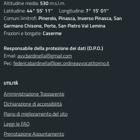
Altitudine media:
530
m.s.l.m.
Latitudine:
44° 55' 11''
Longitudine:
7° 15' 01''
Comuni limitrofi:
Pinerolo, Pinasca, Inverso Pinasca, San
Germano Chisone, Porte, San Pietro Val Lemina
Frazioni e borgate:
Caserme
Responsabile della protezione dei dati (D.P.O.)
Email:
avv.bardinella@gmail.com
Pec:
federicabardinella@pec.ordineavvocatitorino.it
UTILITÀ
Amministrazione Trasparente
Dichiarazione di accessibilità
Piano di miglioramento del sito
Leggi le FAQ
Prenotazione Appuntamento