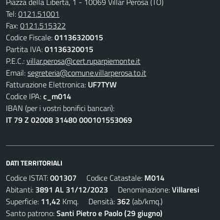
Piazza della Libertà, 1 - 10069 Villar Perosa (TO)
Tel:
0121.51001
Fax:
0121.515322
Codice Fiscale:
01136320015
Partita IVA:
01136320015
P.E.C.:
villar.perosa@cert.ruparpiemonte.it
Email:
segreteria@comune.villarperosa.to.it
Fatturazione Elettronica:
UF7TYW
Codice IPA:
c_m014
IBAN (per i vostri bonifici bancari):
IT 79 Z 02008 31480 000101553069
DATI TERRITORIALI
Codice ISTAT:
001307
Codice Catastale:
M014
Abitanti:
3891 AL 31/12/2023
Denominazione:
Villaresi
Superficie:
11,42
Kmq. Densità:
362
(ab/kmq.)
Santo patrono:
Santi Pietro e Paolo (29 giugno)