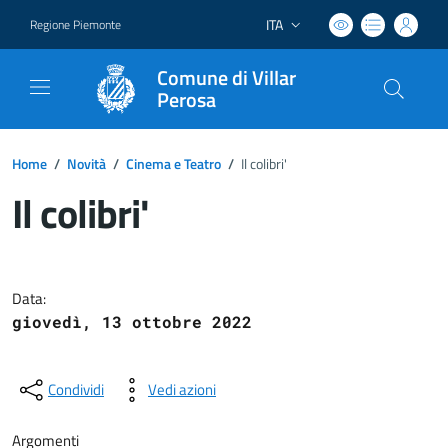
ITA
Regione Piemonte
Lingua attiva:
Comune di Villar
Perosa
Home
/
Novità
/
Cinema e Teatro
/
Il colibri'
Il colibri'
Dettagli del documento
Data:
giovedì, 13 ottobre 2022
Condividi
Vedi azioni
Argomenti