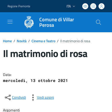
ITA
Regione Piemonte
Lingua attiva:
Comune di Villar
Perosa
Home
/
Novità
/
Cinema e Teatro
/
Il matrimonio di rosa
Il matrimonio di rosa
Dettagli del documento
Data:
mercoledì, 13 ottobre 2021
Condividi
Vedi azioni
Argomenti