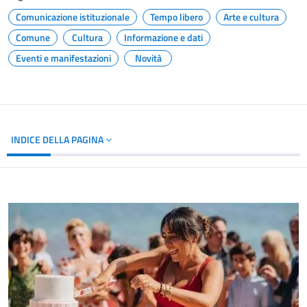
Comunicazione istituzionale
Tempo libero
Arte e cultura
Comune
Cultura
Informazione e dati
Eventi e manifestazioni
Novità
INDICE DELLA PAGINA