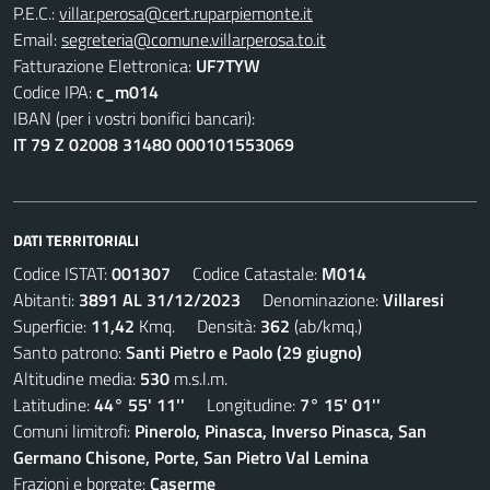
P.E.C.:
villar.perosa@cert.ruparpiemonte.it
Email:
segreteria@comune.villarperosa.to.it
Fatturazione Elettronica:
UF7TYW
Codice IPA:
c_m014
IBAN (per i vostri bonifici bancari):
IT 79 Z 02008 31480 000101553069
DATI TERRITORIALI
Codice ISTAT:
001307
Codice Catastale:
M014
Abitanti:
3891 AL 31/12/2023
Denominazione:
Villaresi
Superficie:
11,42
Kmq. Densità:
362
(ab/kmq.)
Santo patrono:
Santi Pietro e Paolo (29 giugno)
Altitudine media:
530
m.s.l.m.
Latitudine:
44° 55' 11''
Longitudine:
7° 15' 01''
Comuni limitrofi:
Pinerolo, Pinasca, Inverso Pinasca, San
Germano Chisone, Porte, San Pietro Val Lemina
Frazioni e borgate:
Caserme