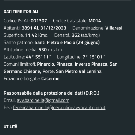
DATI TERRITORIALI
Codice ISTAT:
001307
Codice Catastale:
M014
Abitanti:
3891 AL 31/12/2023
Denominazione:
Villaresi
Superficie:
11,42
Kmq. Densità:
362
(ab/kmq.)
Santo patrono:
Santi Pietro e Paolo (29 giugno)
Altitudine media:
530
m.s.l.m.
Latitudine:
44° 55' 11''
Longitudine:
7° 15' 01''
Comuni limitrofi:
Pinerolo, Pinasca, Inverso Pinasca, San
Germano Chisone, Porte, San Pietro Val Lemina
Frazioni e borgate:
Caserme
Responsabile della protezione dei dati (D.P.O.)
Email:
avv.bardinella@gmail.com
Pec:
federicabardinella@pec.ordineavvocatitorino.it
UTILITÀ