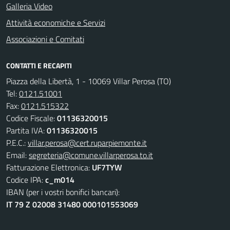
Galleria Video
Attività economiche e Servizi
Associazioni e Comitati
CONTATTI E RECAPITI
Piazza della Libertà, 1 - 10069 Villar Perosa (TO)
Tel:
0121.51001
Fax:
0121.515322
Codice Fiscale:
01136320015
Partita IVA:
01136320015
P.E.C.:
villar.perosa@cert.ruparpiemonte.it
Email:
segreteria@comune.villarperosa.to.it
Fatturazione Elettronica:
UF7TYW
Codice IPA:
c_m014
IBAN (per i vostri bonifici bancari):
IT 79 Z 02008 31480 000101553069