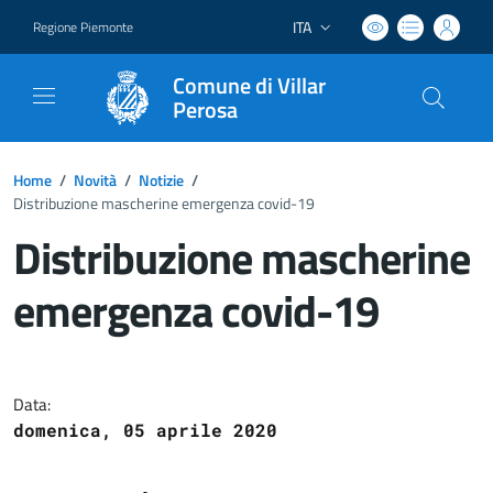
ITA
Regione Piemonte
Lingua attiva:
Comune di Villar
Perosa
Home
/
Novità
/
Notizie
/
Distribuzione mascherine emergenza covid-19
Distribuzione mascherine
emergenza covid-19
Dettagli del documento
Data:
domenica, 05 aprile 2020