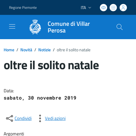
ITA
Regione Piemonte
Lingua attiva:
Comune di Villar
Perosa
Home
/
Novità
/
Notizie
/
oltre il solito natale
oltre il solito natale
Dettagli del documento
Data:
sabato, 30 novembre 2019
Condividi
Vedi azioni
Argomenti