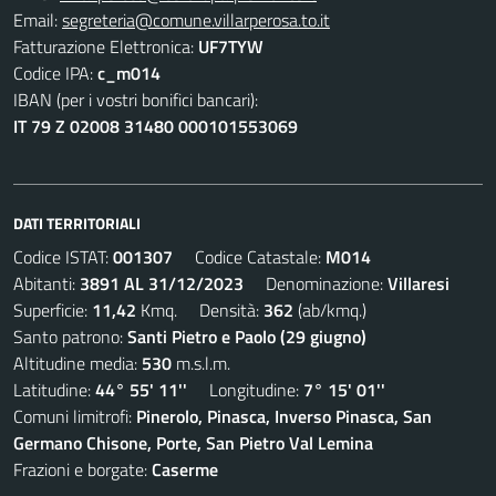
Email:
segreteria@comune.villarperosa.to.it
Fatturazione Elettronica:
UF7TYW
Codice IPA:
c_m014
IBAN (per i vostri bonifici bancari):
IT 79 Z 02008 31480 000101553069
DATI TERRITORIALI
Codice ISTAT:
001307
Codice Catastale:
M014
Abitanti:
3891 AL 31/12/2023
Denominazione:
Villaresi
Superficie:
11,42
Kmq. Densità:
362
(ab/kmq.)
Santo patrono:
Santi Pietro e Paolo (29 giugno)
Altitudine media:
530
m.s.l.m.
Latitudine:
44° 55' 11''
Longitudine:
7° 15' 01''
Comuni limitrofi:
Pinerolo, Pinasca, Inverso Pinasca, San
Germano Chisone, Porte, San Pietro Val Lemina
Frazioni e borgate:
Caserme