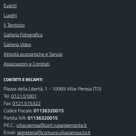
Eventi
Luoghi
Il Territorio
Galleria Fotografica
Galleria Video
Attività economiche e Servizi
Associazioni e Comitati
CONTATTI E RECAPITI
Piazza della Libertà, 1 - 10069 Villar Perosa (TO)
Tel:
0121.51001
Fax:
0121.515322
Codice Fiscale:
01136320015
Partita IVA:
01136320015
P.E.C.:
villar.perosa@cert.ruparpiemonte.it
Email:
segreteria@comune.villarperosa.to.it