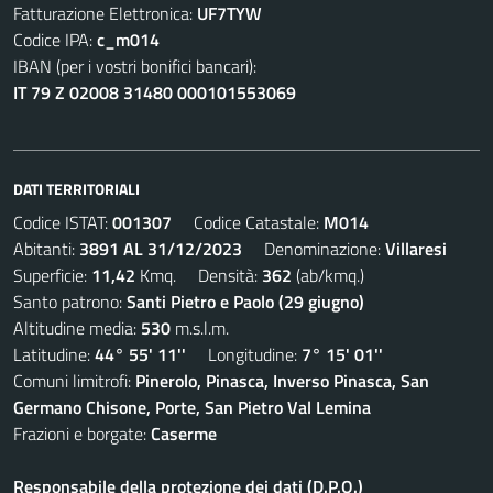
Fatturazione Elettronica:
UF7TYW
Codice IPA:
c_m014
IBAN (per i vostri bonifici bancari):
IT 79 Z 02008 31480 000101553069
DATI TERRITORIALI
Codice ISTAT:
001307
Codice Catastale:
M014
Abitanti:
3891 AL 31/12/2023
Denominazione:
Villaresi
Superficie:
11,42
Kmq. Densità:
362
(ab/kmq.)
Santo patrono:
Santi Pietro e Paolo (29 giugno)
Altitudine media:
530
m.s.l.m.
Latitudine:
44° 55' 11''
Longitudine:
7° 15' 01''
Comuni limitrofi:
Pinerolo, Pinasca, Inverso Pinasca, San
Germano Chisone, Porte, San Pietro Val Lemina
Frazioni e borgate:
Caserme
Responsabile della protezione dei dati (D.P.O.)