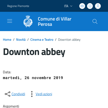
ITA
Regione Piemonte
Lingua attiva:
Comune di Villar
Perosa
Home
/
Novità
/
Cinema e Teatro
/
Downton abbey
Downton abbey
Dettagli del documento
Data:
martedì, 26 novembre 2019
Condividi
Vedi azioni
Argomenti