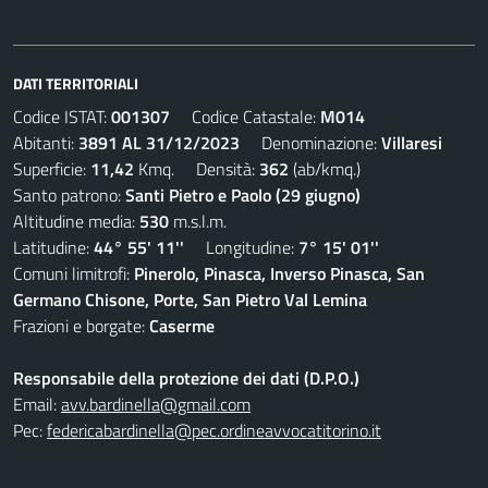
DATI TERRITORIALI
Codice ISTAT:
001307
Codice Catastale:
M014
Abitanti:
3891 AL 31/12/2023
Denominazione:
Villaresi
Superficie:
11,42
Kmq. Densità:
362
(ab/kmq.)
Santo patrono:
Santi Pietro e Paolo (29 giugno)
Altitudine media:
530
m.s.l.m.
Latitudine:
44° 55' 11''
Longitudine:
7° 15' 01''
Comuni limitrofi:
Pinerolo, Pinasca, Inverso Pinasca, San
Germano Chisone, Porte, San Pietro Val Lemina
Frazioni e borgate:
Caserme
Responsabile della protezione dei dati (D.P.O.)
Email:
avv.bardinella@gmail.com
Pec:
federicabardinella@pec.ordineavvocatitorino.it