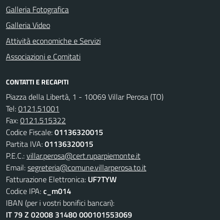
Galleria Fotografica
Galleria Video
Attività economiche e Servizi
Associazioni e Comitati
CONTATTI E RECAPITI
Piazza della Libertà, 1 - 10069 Villar Perosa (TO)
Tel:
0121.51001
Fax:
0121.515322
Codice Fiscale:
01136320015
Partita IVA:
01136320015
P.E.C.:
villar.perosa@cert.ruparpiemonte.it
Email:
segreteria@comune.villarperosa.to.it
Fatturazione Elettronica:
UF7TYW
Codice IPA:
c_m014
IBAN (per i vostri bonifici bancari):
IT 79 Z 02008 31480 000101553069