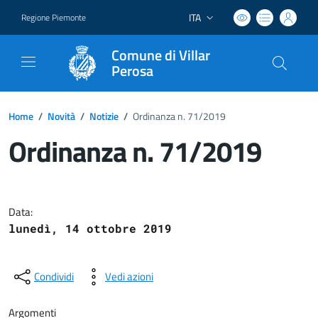
ITA
Regione Piemonte
Lingua attiva:
Comune di Villar
Perosa
Home
/
Novità
/
Notizie
/
Ordinanza n. 71/2019
Ordinanza n. 71/2019
Dettagli del documento
Data:
lunedì, 14 ottobre 2019
Condividi
Vedi azioni
Argomenti