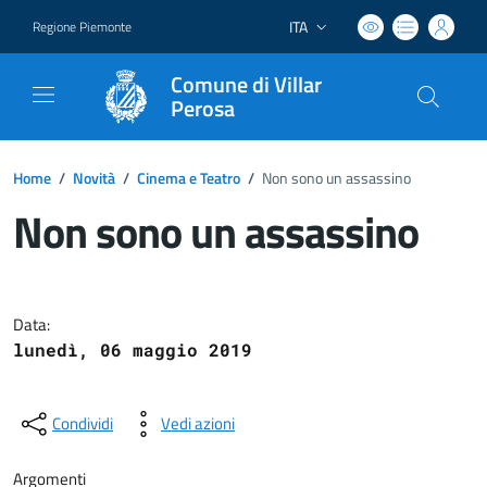
ITA
Regione Piemonte
Lingua attiva:
Comune di Villar
Perosa
Home
/
Novità
/
Cinema e Teatro
/
Non sono un assassino
Non sono un assassino
Dettagli del documento
Data:
lunedì, 06 maggio 2019
Condividi
Vedi azioni
Argomenti