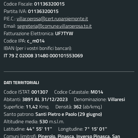
Codice Fiscale:
01136320015
Partita IVA:
01136320015
P.E.C.:
villar.perosa@cert.ruparpiemonte.it
Email:
segreteria@comune.villarperosa.to.it
Fatturazione Elettronica:
UF7TYW
Codice IPA:
c_m014
IBAN (per i vostri bonifici bancari):
IT 79 Z 02008 31480 000101553069
DATI TERRITORIALI
Codice ISTAT:
001307
Codice Catastale:
M014
Abitanti:
3891 AL 31/12/2023
Denominazione:
Villaresi
Superficie:
11,42
Kmq. Densità:
362
(ab/kmq.)
Santo patrono:
Santi Pietro e Paolo (29 giugno)
Altitudine media:
530
m.s.l.m.
Latitudine:
44° 55' 11''
Longitudine:
7° 15' 01''
Comuni limitrofi:
Pinerolo, Pinasca, Inverso Pinasca, San