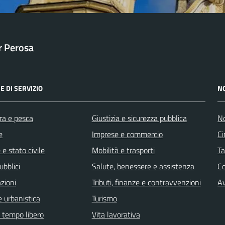
ar Perosa
E DI SERVIZIO
N
ra e pesca
Giustizia e sicurezza pubblica
No
e
Imprese e commercio
Ci
e stato civile
Mobilità e trasporti
Ta
ubblici
Salute, benessere e assistenza
C
zioni
Tributi, finanze e contravvenzioni
Av
 urbanistica
Turismo
e tempo libero
Vita lavorativa