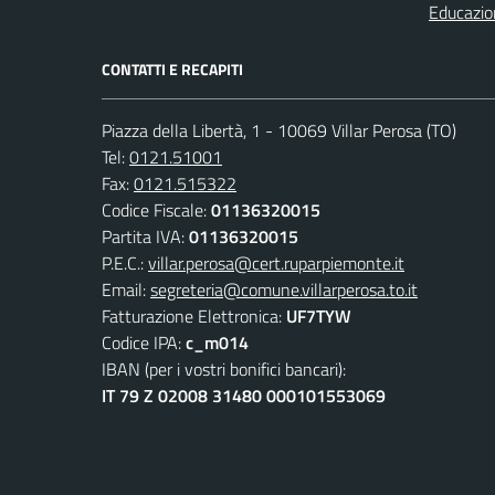
Educazio
CONTATTI E RECAPITI
Piazza della Libertà, 1 - 10069 Villar Perosa (TO)
Tel:
0121.51001
Fax:
0121.515322
Codice Fiscale:
01136320015
Partita IVA:
01136320015
P.E.C.:
villar.perosa@cert.ruparpiemonte.it
Email:
segreteria@comune.villarperosa.to.it
Fatturazione Elettronica:
UF7TYW
Codice IPA:
c_m014
IBAN (per i vostri bonifici bancari):
IT 79 Z 02008 31480 000101553069