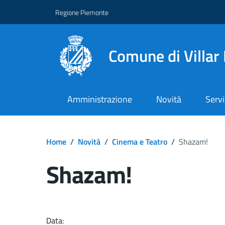
Regione Piemonte
Comune di Villar
Amministrazione
Novità
Servi
Home
/
Novità
/
Cinema e Teatro
/
Shazam!
Shazam!
Dettagli del docume
Data: