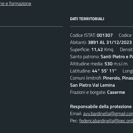
ne e formazione
DATI TERRITORIALI
Codice ISTAT:
001307
Codice C
Abitanti:
3891 AL 31/12/2023
Superficie:
11,42
Kmq. Densit
Santo patrono:
Santi Pietro e P
Altitudine media:
530
m.s.l.m.
Latitudine:
44° 55' 11''
Longit
Comuni limitrofi:
Pinerolo, Pina
San Pietro Val Lemina
Frazioni e borgate:
Caserme
Responsabile della protezione d
Email:
avv.bardinella@gmail.co
Pec:
federicabardinella@pec.ordi