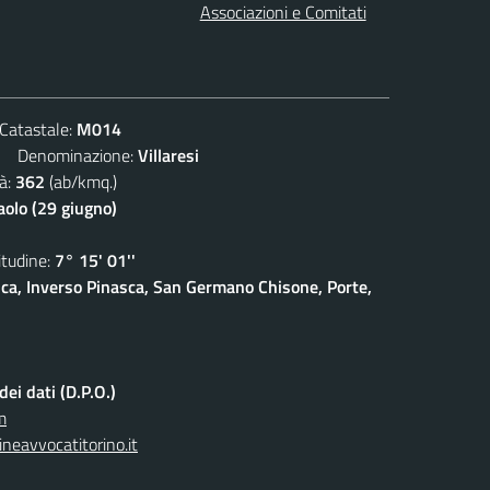
Associazioni e Comitati
atastale:
M014
Denominazione:
Villaresi
à:
362
(ab/kmq.)
aolo (29 giugno)
udine:
7° 15' 01''
sca, Inverso Pinasca, San Germano Chisone, Porte,
ei dati (D.P.O.)
m
neavvocatitorino.it