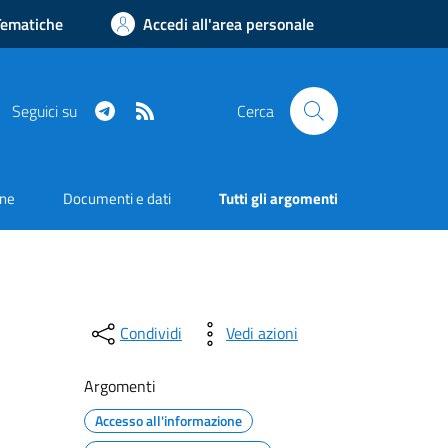
Tematiche
Accedi all'area personale
Telegram
RSS
Seguici su
Cerca
one
Documenti e dati
Tutti gli argomenti
Condividi
Vedi azioni
Argomenti
Accesso all'informazione