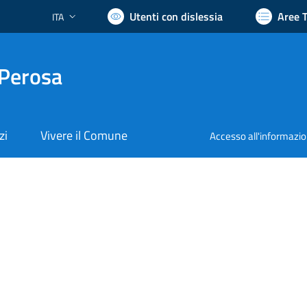
Utenti con dislessia
Aree 
ITA
Lingua attiva:
 Perosa
zi
Vivere il Comune
Accesso all'informazi
nto