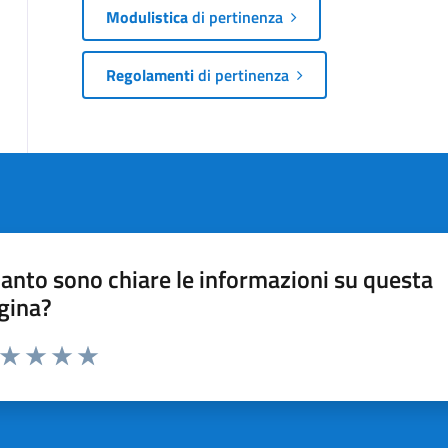
Modulistica
di pertinenza
Regolamenti
di pertinenza
anto sono chiare le informazioni su questa
gina?
a da 1 a 5 stelle la pagina
ta 1 stelle su 5
Valuta 2 stelle su 5
Valuta 3 stelle su 5
Valuta 4 stelle su 5
Valuta 5 stelle su 5