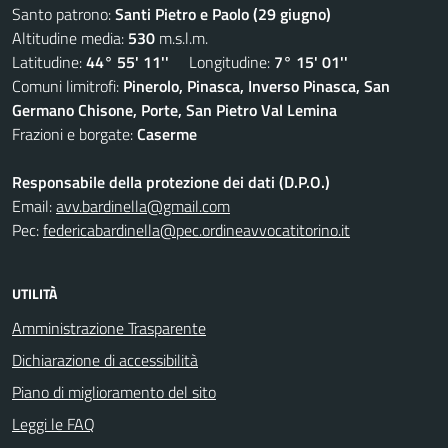
Santo patrono:
Santi Pietro e Paolo (29 giugno)
Altitudine media:
530
m.s.l.m.
Latitudine:
44° 55' 11''
Longitudine:
7° 15' 01''
Comuni limitrofi:
Pinerolo, Pinasca, Inverso Pinasca, San
Germano Chisone, Porte, San Pietro Val Lemina
Frazioni e borgate:
Caserme
Responsabile della protezione dei dati (D.P.O.)
Email:
avv.bardinella@gmail.com
Pec:
federicabardinella@pec.ordineavvocatitorino.it
UTILITÀ
Amministrazione Trasparente
Dichiarazione di accessibilità
Piano di miglioramento del sito
Leggi le FAQ