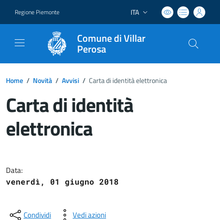
ITA
Regione Piemonte
Lingua attiva:
Comune di Villar
Perosa
Home
/
Novità
/
Avvisi
/
Carta di identità elettronica
Carta di identità
elettronica
Dettagli del documento
Data:
venerdì, 01 giugno 2018
Condividi
Vedi azioni