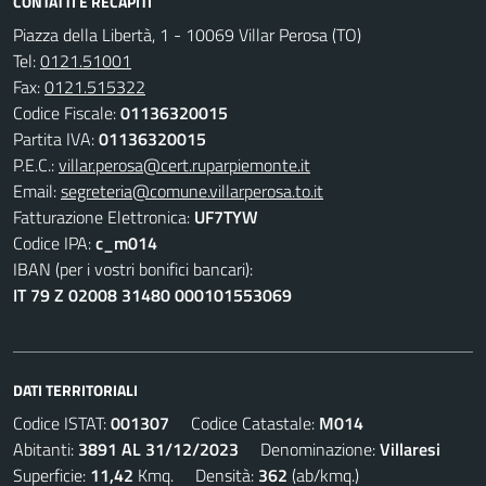
CONTATTI E RECAPITI
Piazza della Libertà, 1 - 10069 Villar Perosa (TO)
Tel:
0121.51001
Fax:
0121.515322
Codice Fiscale:
01136320015
Partita IVA:
01136320015
P.E.C.:
villar.perosa@cert.ruparpiemonte.it
Email:
segreteria@comune.villarperosa.to.it
Fatturazione Elettronica:
UF7TYW
Codice IPA:
c_m014
IBAN (per i vostri bonifici bancari):
IT 79 Z 02008 31480 000101553069
DATI TERRITORIALI
Codice ISTAT:
001307
Codice Catastale:
M014
Abitanti:
3891 AL 31/12/2023
Denominazione:
Villaresi
Superficie:
11,42
Kmq. Densità:
362
(ab/kmq.)