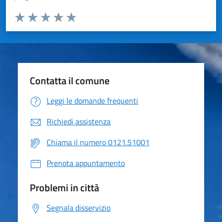
Valuta da 1 a 5 stelle la pagina
Valuta 1 stelle su 5
Valuta 2 stelle su 5
Valuta 3 stelle su 5
Valuta 4 stelle su 5
Valuta 5 stelle su 5
Contatta il comune
Leggi le domande frequenti
Richiedi assistenza
Chiama il numero 0121.51001
Prenota appuntamento
Problemi in città
Segnala disservizio