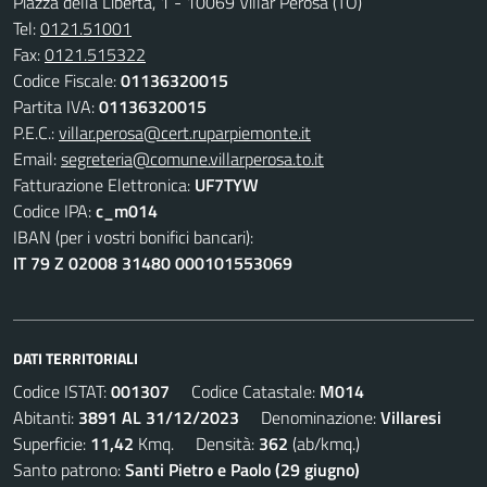
Piazza della Libertà, 1 - 10069 Villar Perosa (TO)
Tel:
0121.51001
Fax:
0121.515322
Codice Fiscale:
01136320015
Partita IVA:
01136320015
P.E.C.:
villar.perosa@cert.ruparpiemonte.it
Email:
segreteria@comune.villarperosa.to.it
Fatturazione Elettronica:
UF7TYW
Codice IPA:
c_m014
IBAN (per i vostri bonifici bancari):
IT 79 Z 02008 31480 000101553069
DATI TERRITORIALI
Codice ISTAT:
001307
Codice Catastale:
M014
Abitanti:
3891 AL 31/12/2023
Denominazione:
Villaresi
Superficie:
11,42
Kmq. Densità:
362
(ab/kmq.)
Santo patrono:
Santi Pietro e Paolo (29 giugno)