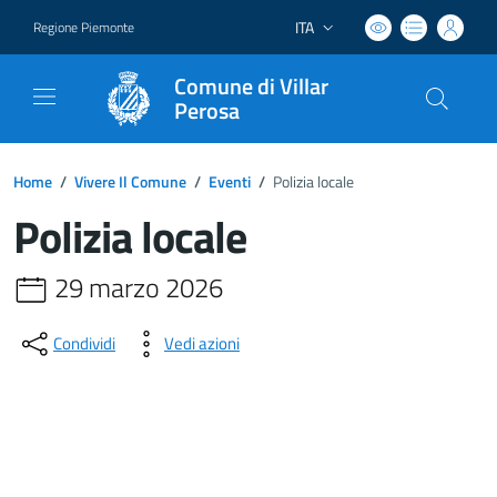
ITA
Regione Piemonte
Lingua attiva:
Comune di Villar
Perosa
Home
/
Vivere Il Comune
/
Eventi
/
Polizia locale
Polizia locale
29 marzo 2026
Condividi
Vedi azioni