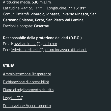
Altitudine media:
530
m.s.l.m.
Latitudine:
44° 55' 11''
Longitudine:
7° 15' 01''
Comuni limitrofi:
Pinerolo, Pinasca, Inverso Pinasca, San
Germano Chisone, Porte, San Pietro Val Lemina
Frazioni e borgate:
Caserme
Responsabile della protezione dei dati (D.P.O.)
Email:
avv.bardinella@gmail.com
Pec:
federicabardinella@pec.ordineavvocatitorino.it
UTILITÀ
Amministrazione Trasparente
Dichiarazione di accessibilità
Piano di miglioramento del sito
Leggi le FAQ
Prenotazione Appuntamento