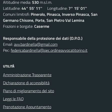
Altitudine media:
530
m.s.l.m.
Latitudine:
44° 55' 11''
Longitudine:
7° 15' 01''
Comuni limitrofi:
Pinerolo, Pinasca, Inverso Pinasca, San
Germano Chisone, Porte, San Pietro Val Lemina
Frazioni e borgate:
Caserme
Responsabile della protezione dei dati (D.P.O.)
Email:
avv.bardinella@gmail.com
Pec:
federicabardinella@pec.ordineavvocatitorino.it
UTILITÀ
Amministrazione Trasparente
Dichiarazione di accessibilità
Piano di miglioramento del sito
Leggi le FAQ
Prenotazione Appuntamento