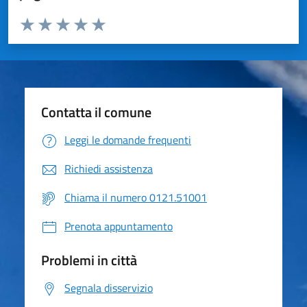
Valuta da 1 a 5 stelle la pagina
Valuta 1 stelle su 5
Valuta 2 stelle su 5
Valuta 3 stelle su 5
Valuta 4 stelle su 5
Valuta 5 stelle su 5
Contatta il comune
Leggi le domande frequenti
Richiedi assistenza
Chiama il numero 0121.51001
Prenota appuntamento
Problemi in città
Segnala disservizio