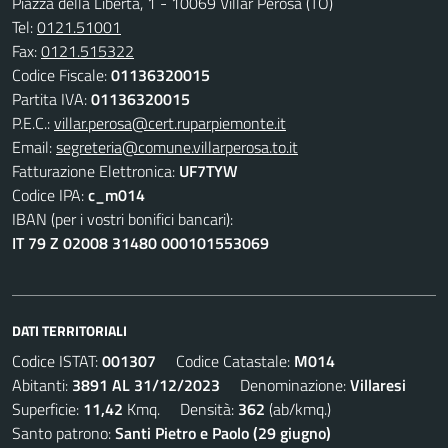
Piazza della Libertà, 1 - 10069 Villar Perosa (TO)
Tel:
0121.51001
Fax:
0121.515322
Codice Fiscale:
01136320015
Partita IVA:
01136320015
P.E.C.:
villar.perosa@cert.ruparpiemonte.it
Email:
segreteria@comune.villarperosa.to.it
Fatturazione Elettronica:
UF7TYW
Codice IPA:
c_m014
IBAN (per i vostri bonifici bancari):
IT 79 Z 02008 31480 000101553069
DATI TERRITORIALI
Codice ISTAT:
001307
Codice Catastale:
M014
Abitanti:
3891 AL 31/12/2023
Denominazione:
Villaresi
Superficie:
11,42
Kmq. Densità:
362
(ab/kmq.)
Santo patrono:
Santi Pietro e Paolo (29 giugno)