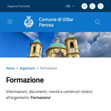
ITA
Regione Piemonte
Lingua attiva:
Comune di Villar
Perosa
Home
/
Argomenti
/
Formazione
Formazione
Dettagli argomento
Informazioni, documenti, novità e contenuti relativi
all'argomento '
Formazione
'