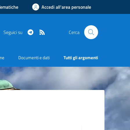
Tematiche
Accedi all'area personale
Telegram
RSS
Seguici su
Cerca
one
Documenti e dati
Tutti gli argomenti