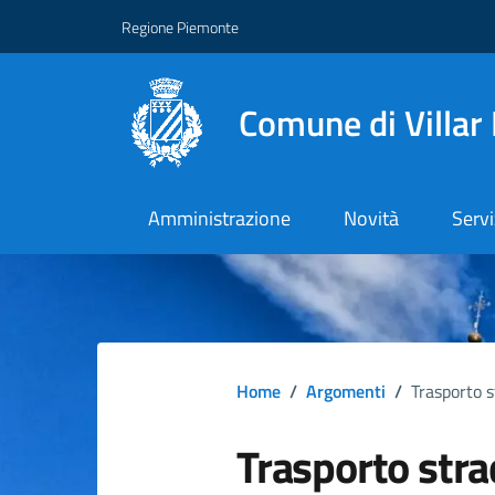
Regione Piemonte
Comune di Villar
Amministrazione
Novità
Servi
Home
/
Argomenti
/
Trasporto s
Trasporto stra