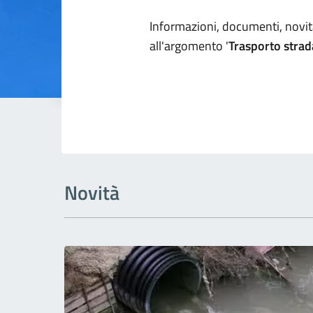
Dettagli arg
Informazioni, documenti, novità
all'argomento '
Trasporto strad
Novità