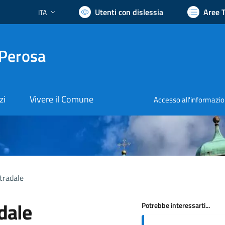
Utenti con dislessia
Aree 
ITA
Lingua attiva:
 Perosa
zi
Vivere il Comune
Accesso all'informazi
tradale
dale
Potrebbe interessarti...