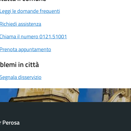
Leggi le domande frequenti
Richiedi assistenza
Chiama il numero 0121.51001
Prenota appuntamento
blemi in città
Segnala disservizio
ar Perosa