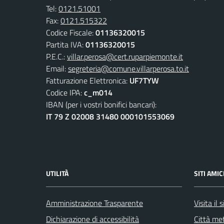
Tel:
0121.51001
Fax:
0121.515322
Codice Fiscale:
01136320015
Partita IVA:
01136320015
P.E.C.:
villar.perosa@cert.ruparpiemonte.it
Email:
segreteria@comune.villarperosa.to.it
Fatturazione Elettronica:
UF7TYW
Codice IPA:
c_m014
IBAN (per i vostri bonifici bancari):
IT 79 Z 02008 31480 000101553069
UTILITÀ
SITI AMIC
Amministrazione Trasparente
Visita il
Dichiarazione di accessibilità
Città met