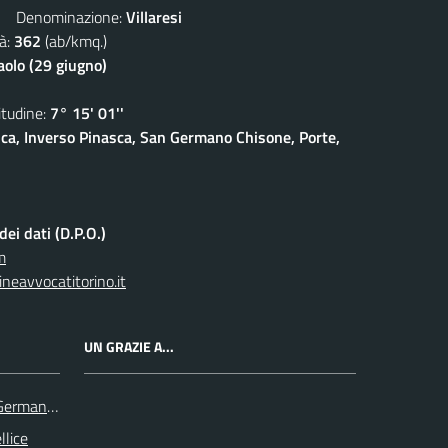
Denominazione:
Villaresi
à:
362
(ab/kmq.)
aolo (29 giugno)
udine:
7° 15' 01''
sca, Inverso Pinasca, San Germano Chisone, Porte,
ei dati (D.P.O.)
m
neavvocatitorino.it
UN GRAZIE A...
 Germanasca
llice