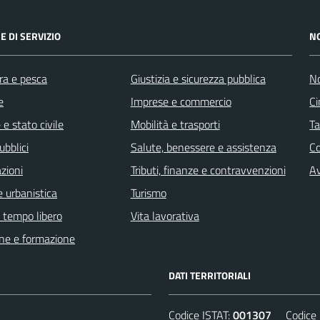
E DI SERVIZIO
N
ra e pesca
Giustizia e sicurezza pubblica
No
e
Imprese e commercio
Ci
e stato civile
Mobilità e trasporti
Ta
ubblici
Salute, benessere e assistenza
C
zioni
Tributi, finanze e contravvenzioni
Av
 urbanistica
Turismo
e tempo libero
Vita lavorativa
ne e formazione
DATI TERRITORIALI
Codice ISTAT:
001307
Codice C