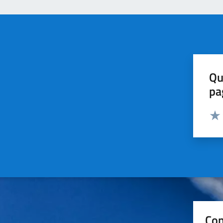
Qu
pa
Valut
Valu
Con