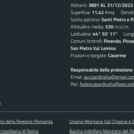
Abitanti:
3891 AL 31/12/2023
Superficie:
11,42
Kmq. Densit
Santo patrono:
Santi Pietro e P
Altitudine media:
530
m.s.l.m.
Latitudine:
44° 55' 11''
Longit
Comuni limitrofi:
Pinerolo, Pina
San Pietro Val Lemina
Frazioni e borgate:
Caserme
Responsabile della protezione d
Email:
avv.bardinella@gmail.co
Pec:
federicabardinella@pec.ordi
I
 sito della Regione Piemonte
Unione Montana Val Chisone e
ropolitana di Torino
Bacino Imbrifero Montano del Pe