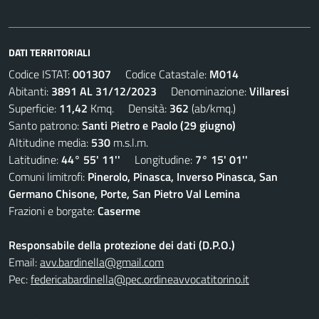
DATI TERRITORIALI
Codice ISTAT:
001307
Codice Catastale:
M014
Abitanti:
3891 AL 31/12/2023
Denominazione:
Villaresi
Superficie:
11,42
Kmq. Densità:
362
(ab/kmq.)
Santo patrono:
Santi Pietro e Paolo (29 giugno)
Altitudine media:
530
m.s.l.m.
Latitudine:
44° 55' 11''
Longitudine:
7° 15' 01''
Comuni limitrofi:
Pinerolo, Pinasca, Inverso Pinasca, San
Germano Chisone, Porte, San Pietro Val Lemina
Frazioni e borgate:
Caserme
Responsabile della protezione dei dati (D.P.O.)
Email:
avv.bardinella@gmail.com
Pec:
federicabardinella@pec.ordineavvocatitorino.it