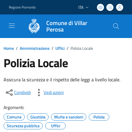
ITA
Regione Piemonte
Lingua attiva:
Comune di Villar
Perosa
Home
/
Amministrazione
/
Uffici
/
Polizia Locale
Polizia Locale
Assicura la sicurezza e il rispetto delle leggi a livello locale.
Condividi
Vedi azioni
Argomenti:
Comune
Giustizia
Multe e sanzioni
Polizia
Sicurezza pubblica
Uffici