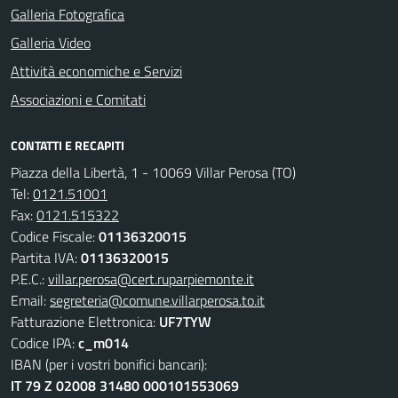
Galleria Fotografica
Galleria Video
Attività economiche e Servizi
Associazioni e Comitati
CONTATTI E RECAPITI
Piazza della Libertà, 1 - 10069 Villar Perosa (TO)
Tel:
0121.51001
Fax:
0121.515322
Codice Fiscale:
01136320015
Partita IVA:
01136320015
P.E.C.:
villar.perosa@cert.ruparpiemonte.it
Email:
segreteria@comune.villarperosa.to.it
Fatturazione Elettronica:
UF7TYW
Codice IPA:
c_m014
IBAN (per i vostri bonifici bancari):
IT 79 Z 02008 31480 000101553069