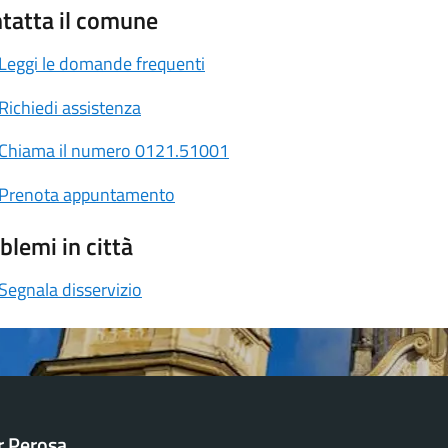
tatta il comune
Leggi le domande frequenti
Richiedi assistenza
Chiama il numero 0121.51001
Prenota appuntamento
blemi in città
Segnala disservizio
ar Perosa