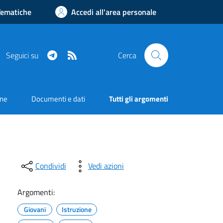
Tematiche
Accedi all'area personale
Telegram
RSS
Seguici su
Cerca
one
Documenti e dati
Tutti gli argomenti
Condividi
Vedi azioni
Argomenti:
Giovani
Istruzione