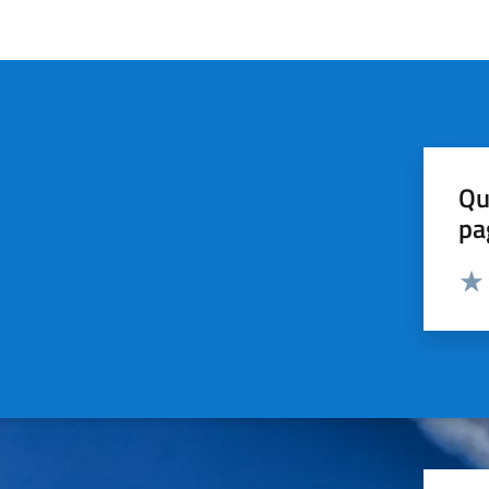
Qu
pa
Valut
Valu