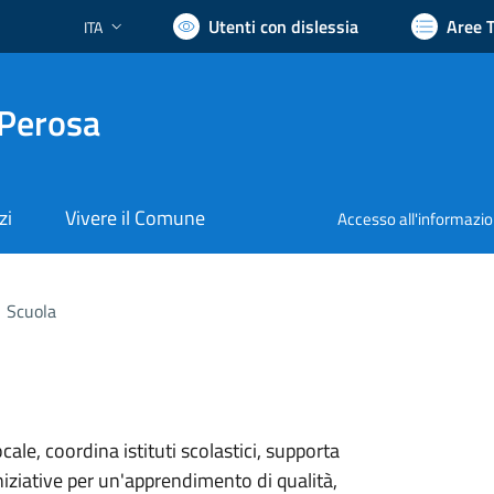
Utenti con dislessia
Aree 
ITA
Lingua attiva:
 Perosa
zi
Vivere il Comune
Accesso all'informazi
Scuola
ale, coordina istituti scolastici, supporta
iziative per un'apprendimento di qualità,