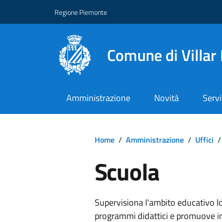
Regione Piemonte
Comune di Villar
Amministrazione
Novità
Servi
Home
/
Amministrazione
/
Uffici
/
Scuola
Supervisiona l'ambito educativo loc
programmi didattici e promuove in