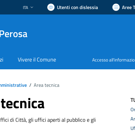
Utenti con dislessia
Aree 
ITA
Lingua attiva:
 Perosa
zi
Vivere il Comune
Accesso all'informazi
ministrative
/
Area tecnica
 tecnica
T
Or
A
ici di Città, gli uffici aperti al pubblico e gli
Uf