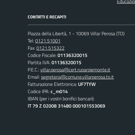
Educazio
CONTATTI E RECAPITI
Piazza della Libertà, 1 - 10069 Villar Perosa (TO)
Tel:
0121.51001
Fax:
0121.515322
Codice Fiscale:
01136320015
Partita IVA:
01136320015
P.E.C.:
villar.perosa@cert.ruparpiemonte.it
Email:
segreteria@comune.villarperosa.to.it
Fatturazione Elettronica:
UF7TYW
Codice IPA:
c_m014
IBAN (per i vostri bonifici bancari):
IT 79 Z 02008 31480 000101553069