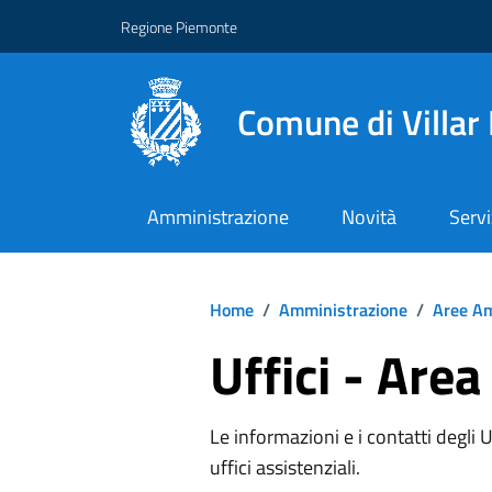
Regione Piemonte
Comune di Villar
Amministrazione
Novità
Servi
Home
/
Amministrazione
/
Aree Am
Uffici - Area
Le informazioni e i contatti degli Uff
uffici assistenziali.