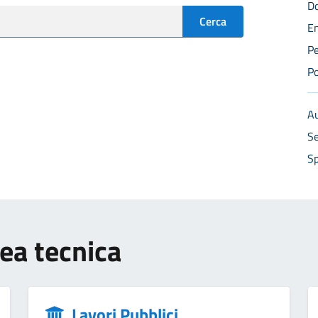
Do
Cerca
En
Pe
Po
Au
Se
Sp
rea tecnica
Lavori Pubblici