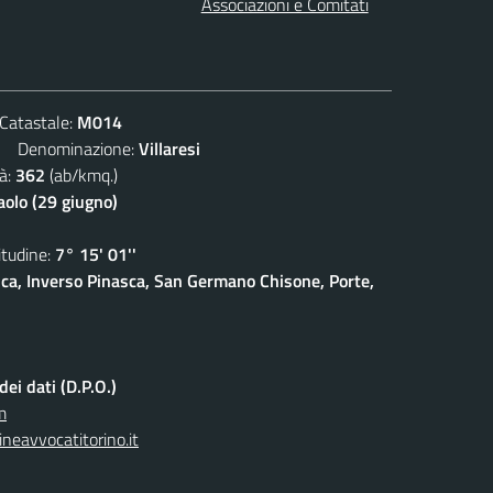
Associazioni e Comitati
atastale:
M014
Denominazione:
Villaresi
à:
362
(ab/kmq.)
aolo (29 giugno)
udine:
7° 15' 01''
sca, Inverso Pinasca, San Germano Chisone, Porte,
ei dati (D.P.O.)
m
neavvocatitorino.it