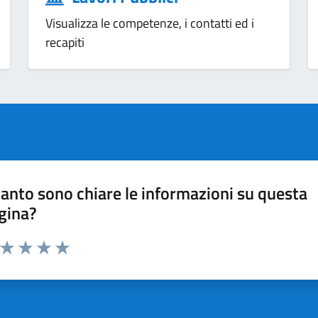
Visualizza le competenze, i contatti ed i
recapiti
anto sono chiare le informazioni su questa
gina?
a da 1 a 5 stelle la pagina
ta 1 stelle su 5
Valuta 2 stelle su 5
Valuta 3 stelle su 5
Valuta 4 stelle su 5
Valuta 5 stelle su 5