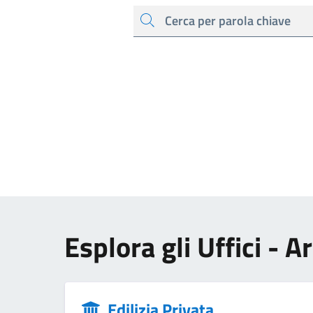
cerca
Esplora gli Uffici - A
Edilizia Privata