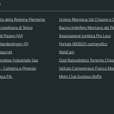
I
 sito della Regione Piemonte
Unione Montana Val Chisone e
ropolitana di Torino
Bacino Imbrifero Montano del Pe
i Pizzoni (VV)
Associazione turistica Pro Loco
Oberderdingen (D)
Portale WEBGIS cartografico
rosa.net
WebCam
erolese Industriale Spa
Oasi Naturalistica Torrente Chis
- Collegno e Pinerolo
Istituto Comprensivo Franco Ma
ica P.A.
Moto Club Gustavo Boffa