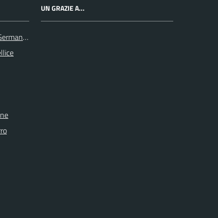
UN GRAZIE A...
 Germanasca
llice
one
rro