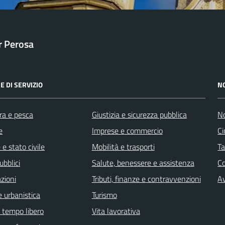
ar Perosa
E DI SERVIZIO
N
ra e pesca
Giustizia e sicurezza pubblica
No
e
Imprese e commercio
Ci
e stato civile
Mobilità e trasporti
Ta
ubblici
Salute, benessere e assistenza
C
zioni
Tributi, finanze e contravvenzioni
Av
 urbanistica
Turismo
e tempo libero
Vita lavorativa