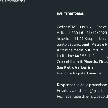
ne e formazione
DATI TERRITORIALI
Codice ISTAT:
001307
Codice C
Abitanti:
3891 AL 31/12/2023
Superficie:
11,42
Kmq. Densit
Santo patrono:
Santi Pietro e P
Altitudine media:
530
m.s.l.m.
Latitudine:
44° 55' 11''
Longit
Comuni limitrofi:
Pinerolo, Pina
San Pietro Val Lemina
Frazioni e borgate:
Caserme
Responsabile della protezione d
Email:
avv.bardinella@gmail.co
Pec:
federicabardinella@pec.ordi