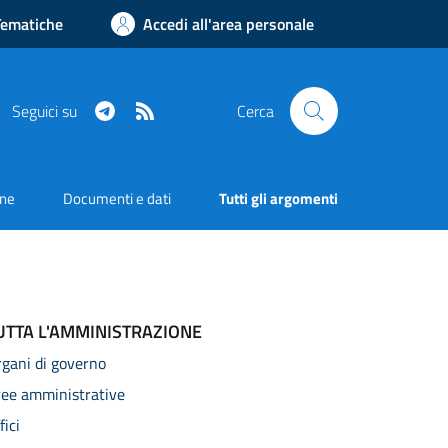
Tematiche
Accedi all'area personale
Telegram
RSS
Seguici su
Cerca
one
Documenti e dati
Tutti gli argomenti
UTTA L'AMMINISTRAZIONE
gani di governo
ree amministrative
fici